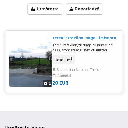
Urmărește
Raportează
Teren intravilan langa Timisoara
Teren intravilan,2878mp cu numar de
casa, front stradal 19m cu utilitati,
asfalt, la 15-20 min de Timisoara,15 mp,
2
2878.0 m
pentru mai multe informati contact
Sanmartinu Sarbesc, Timis
7 august
20
EUR
2
Urmărește-ne pe