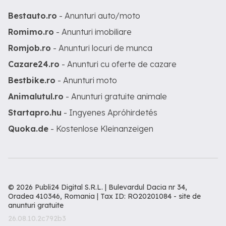
Bestauto.ro
- Anunturi auto/moto
Romimo.ro
- Anunturi imobiliare
Romjob.ro
- Anunturi locuri de munca
Cazare24.ro
- Anunturi cu oferte de cazare
Bestbike.ro
- Anunturi moto
Animalutul.ro
- Anunturi gratuite animale
Startapro.hu
- Ingyenes Apróhirdetés
Quoka.de
- Kostenlose Kleinanzeigen
© 2026 Publi24 Digital S.R.L. | Bulevardul Dacia nr 34,
Oradea 410346, Romania | Tax ID: RO20201084 -
site de
anunturi gratuite
26.08.10.2c792b3