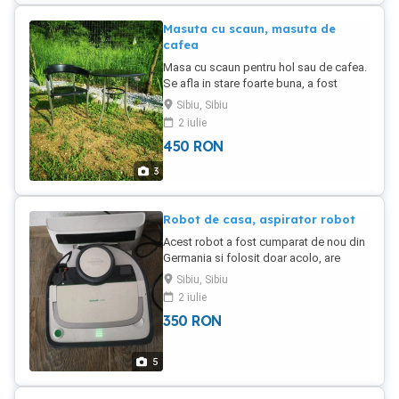
Masuta cu scaun, masuta de
cafea
Masa cu scaun pentru hol sau de cafea.
Se afla in stare foarte buna, a fost
cumparata din Germania. Suport ul la
Sibiu, Sibiu
masa si scaun sunt din metal.
2 iulie
450
RON
3
Robot de casa, aspirator robot
Acest robot a fost cumparat de nou din
Germania si folosit doar acolo, are
Service-rile facute acolo, inclusiv
Sibiu, Sibiu
Software-ul cel nou instalat pe el. Din
2 iulie
pacate la mutare mi-a scapat din mana
350
RON
si Sa spart carcasa. El totusi se aprinde
si se incarca.
5