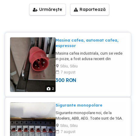
Urmărește
Raportează
Masina cafea, automat cafea,
espressor
Masina cafea industriala, cum se vede
in poze, a fost adusa recent din
Germania. Functioneaza la trifazic
Sibiu, Sibiu
7 august
300
RON
2
Sigurante monopolare
Sigurante monopolare noi, de la
Moelers, ABB, AEG. Toate sunt de 16A.
Sibiu, Sibiu
7 august