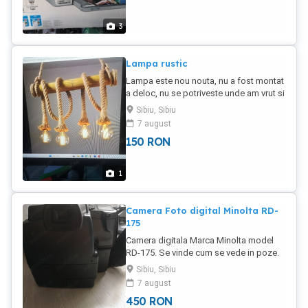
3
Lampa rustic
Lampa este nou nouta, nu a fost montat
a deloc, nu se potriveste unde am vrut si
de aceea o dau.
Sibiu, Sibiu
7 august
150
RON
1
Camera Foto digital Minolta RD-
175
Camera digitala Marca Minolta model
RD-175. Se vinde cum se vede in poze.
Sibiu, Sibiu
7 august
450
RON