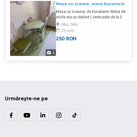
Masa cu scaune, masa bucatarie
Masa cu scaune, de bucatarie. Masa de
sticla are un defect ( ventuzele de la 2
picioare sau dezlipit de pe blatu de
Sibiu, Sibiu
sticla), scaunele au mici crapaturi la
25 iunie
spatare, in rest este totul OK. Pentru mai
250
RON
multe detalii ma puteti contacta. Sunt 4
scaune
1
Urmărește-ne pe