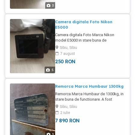
3
Camera digitala Foto Nikon
E5000
Camera digitala Foto Marca Nikon
model E5000 in stare buna de
functionare.
Sibiu, Sibiu
7 august
250
RON
5
Remorca Marca Humbaur 1300kg
Remorca Marca Humbaur de 1300kg, in
stare buna de functionare. A fost
cumparata din Germania direct de la
Sibiu, Sibiu
primul proprietar iar eu o am in posesie
2 iulie
de circa 10 ani. Este inscrisa si are toate
7 890
RON
actele la zi. Dimensiunile suprafetei de
incarcare 3,15m lungime 1,40m latime.
3