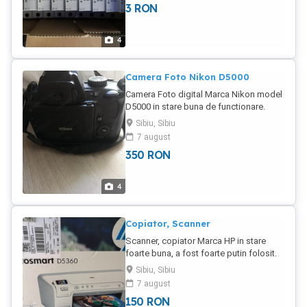
3
RON
4
Camera Foto Nikon D5000
Camera Foto digital Marca Nikon model
D5000 in stare buna de functionare.
Sibiu, Sibiu
7 august
350
RON
4
Copiator, Scanner
Scanner, copiator Marca HP in stare
foarte buna, a fost foarte putin folosit.
Adus din Germania
Sibiu, Sibiu
7 august
150
RON