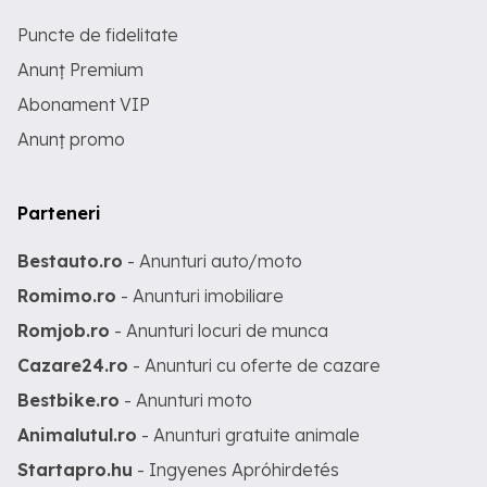
Puncte de fidelitate
Anunț Premium
Abonament VIP
Anunț promo
Parteneri
Bestauto.ro
- Anunturi auto/moto
Romimo.ro
- Anunturi imobiliare
Romjob.ro
- Anunturi locuri de munca
Cazare24.ro
- Anunturi cu oferte de cazare
Bestbike.ro
- Anunturi moto
Animalutul.ro
- Anunturi gratuite animale
Startapro.hu
- Ingyenes Apróhirdetés