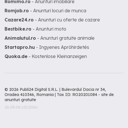
Romimo.ro
- Anunturi imobiliare
Romjob.ro
- Anunturi locuri de munca
Cazare24.ro
- Anunturi cu oferte de cazare
Bestbike.ro
- Anunturi moto
Animalutul.ro
- Anunturi gratuite animale
Startapro.hu
- Ingyenes Apróhirdetés
Quoka.de
- Kostenlose Kleinanzeigen
© 2026 Publi24 Digital S.R.L. | Bulevardul Dacia nr 34,
Oradea 410346, Romania | Tax ID: RO20201084 -
site de
anunturi gratuite
26.08.06.c0c206c