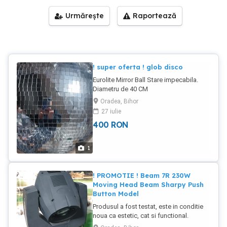
Urmărește
Raportează
! super oferta ! glob disco
Eurolite Mirror Ball Stare impecabila.
Diametru de 40 CM
Oradea, Bihor
27 iulie
400
RON
1
! PROMOTIE ! Beam 7R 230W
Moving Head Beam Sharpy Push
Button Model
Produsul a fost testat, este in conditie
noua ca estetic, cat si functional.
Cumparate in 2025. Sunt 4bucati in 2