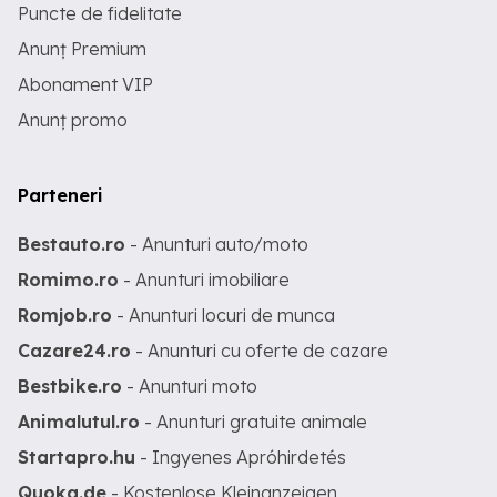
Puncte de fidelitate
Anunț Premium
Abonament VIP
Anunț promo
Parteneri
Bestauto.ro
- Anunturi auto/moto
Romimo.ro
- Anunturi imobiliare
Romjob.ro
- Anunturi locuri de munca
Cazare24.ro
- Anunturi cu oferte de cazare
Bestbike.ro
- Anunturi moto
Animalutul.ro
- Anunturi gratuite animale
Startapro.hu
- Ingyenes Apróhirdetés
Quoka.de
- Kostenlose Kleinanzeigen