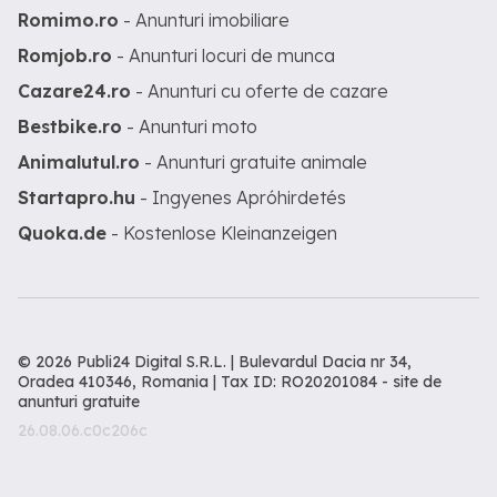
Romimo.ro
- Anunturi imobiliare
Romjob.ro
- Anunturi locuri de munca
Cazare24.ro
- Anunturi cu oferte de cazare
Bestbike.ro
- Anunturi moto
Animalutul.ro
- Anunturi gratuite animale
Startapro.hu
- Ingyenes Apróhirdetés
Quoka.de
- Kostenlose Kleinanzeigen
© 2026 Publi24 Digital S.R.L. | Bulevardul Dacia nr 34,
Oradea 410346, Romania | Tax ID: RO20201084 -
site de
anunturi gratuite
26.08.06.c0c206c