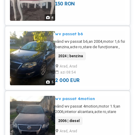
150
RON
4
wv passat b6
vând wv passat b6,an 2004,motor 1,6 fsi
benzina,acte ro,stare de funcționare ,
2024 | benzina
Arad, Arad
azi 08:54
2 000
EUR
5
wv passat 4motion
vând wv passat 4motion,motor 1.9,an
2006,interior alcantara,acte ro,stare
buna de functionare
2006 | diesel
Arad, Arad