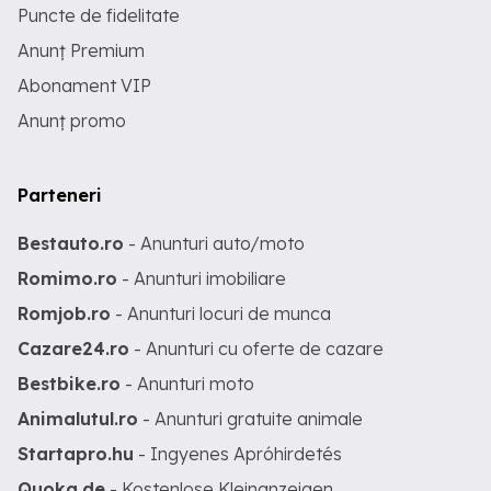
Puncte de fidelitate
Anunț Premium
Abonament VIP
Anunț promo
Parteneri
Bestauto.ro
- Anunturi auto/moto
Romimo.ro
- Anunturi imobiliare
Romjob.ro
- Anunturi locuri de munca
Cazare24.ro
- Anunturi cu oferte de cazare
Bestbike.ro
- Anunturi moto
Animalutul.ro
- Anunturi gratuite animale
Startapro.hu
- Ingyenes Apróhirdetés
Quoka.de
- Kostenlose Kleinanzeigen