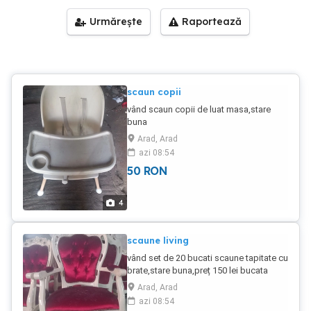
Urmărește
Raportează
scaun copii
vând scaun copii de luat masa,stare
buna
Arad, Arad
azi 08:54
50
RON
4
scaune living
vând set de 20 bucati scaune tapitate cu
brate,stare buna,preț 150 lei bucata
negociabil
Arad, Arad
azi 08:54