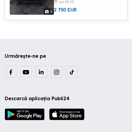
azi 08:53
2 750
EUR
5
Urmărește-ne pe
Descarcă aplicația Publi24