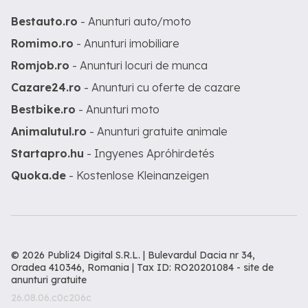
Bestauto.ro
- Anunturi auto/moto
Romimo.ro
- Anunturi imobiliare
Romjob.ro
- Anunturi locuri de munca
Cazare24.ro
- Anunturi cu oferte de cazare
Bestbike.ro
- Anunturi moto
Animalutul.ro
- Anunturi gratuite animale
Startapro.hu
- Ingyenes Apróhirdetés
Quoka.de
- Kostenlose Kleinanzeigen
© 2026 Publi24 Digital S.R.L. | Bulevardul Dacia nr 34,
Oradea 410346, Romania | Tax ID: RO20201084 -
site de
anunturi gratuite
26.08.06.c0c206c