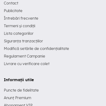
dezvoltarea unei mici unități turistice.
Contact
Pentru informații suplimentare și
programarea unei vizionări: Agenția
Publicitate
Imobiliară Mervani – 0729 935 536
Întrebări frecvente
Termeni și condiții
Lista categoriilor
Siguranța tranzacțiilor
Modifică setările de confidențialitate
Regulament Campanie
Livrare cu verificare colet
Informații utile
Puncte de fidelitate
Anunț Premium
Abonament VIP