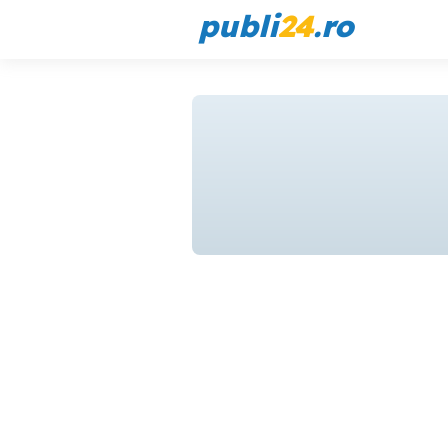
publi
24
.ro