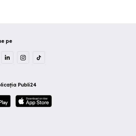
ne pe
licația Publi24