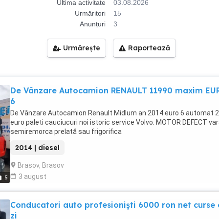
Ultima activitate
03.08.2026
Urmăritori
15
Anunțuri
3
Urmărește
Raportează
De Vânzare Autocamion RENAULT 11990 maxim EU
6
De Vânzare Autocamion Renault Midlum an 2014 euro 6 automat 
euro paleti cauciucuri noi istoric service Volvo. MOTOR DEFECT va
semiremorca prelată sau frigorifica
2014 | diesel
Brasov, Brasov
3 august
5
Conducatori auto profesioniști 6000 ron net curse
zi