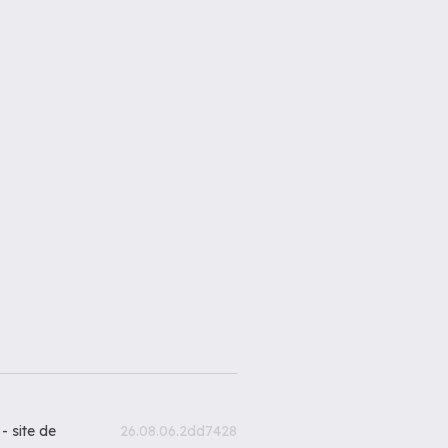
 -
site de
26.08.06.2dd7428