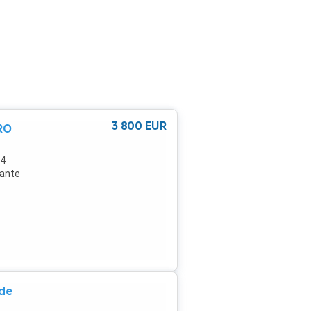
3 800
EUR
RO
24
rante
 de