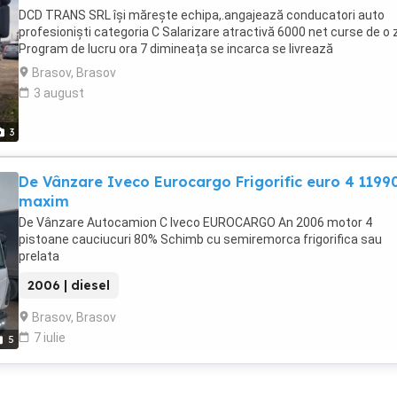
DCD TRANS SRL își mărește echipa,.angajează conducatori auto
profesioniști categoria C Salarizare atractivă 6000 net curse de o z
Program de lucru ora 7 dimineața se incarca se livrează
Brasov, Brasov
3 august
3
De Vânzare Iveco Eurocargo Frigorific euro 4 1199
maxim
De Vânzare Autocamion C Iveco EUROCARGO An 2006 motor 4
pistoane cauciucuri 80% Schimb cu semiremorca frigorifica sau
prelata
2006 | diesel
Brasov, Brasov
7 iulie
5