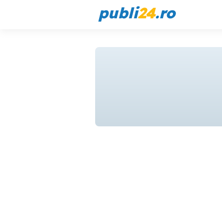
publi
24
.ro