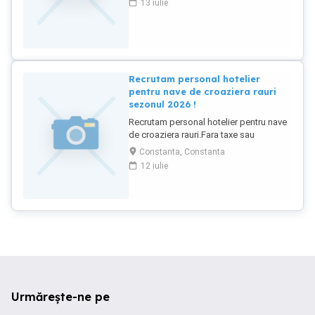
13 iulie
ofera salarii atractive bonusuri tipsuri ,
transportul este suportat de angajator ,
se ofera contracte pe Elvetia , Franta
Cipru. Pentru relatii suplimentare vizitati
siteul AURASJOBS.
Recrutam personal hotelier
pentru nave de croaziera rauri
sezonul 2026 !
Recrutam personal hotelier pentru nave
de croaziera rauri.Fara taxe sau
comisioane, biletul de avion , cazarea si
Constanta, Constanta
masa sunt asigurate de angajator.
12 iulie
Salarii cuprinse intre 1300 - 3000 euro in
functie de job si experienta. Rotatie 9
saptamani pe vapor 3 saptamani
vacanta platita de angajator.Cerinte -
experienta in domeniu , limba engleza
sau germana .Pozitiile cautate- ospatari
, bucatari , cameristi , spalatori de vase ,
receptioneri de zi noapte.Asteptam
anunturile voastre la adresa de mail
Pentru mai multe detalii vizitati siteul
Urmărește-ne pe
AURASJOBS.RO.