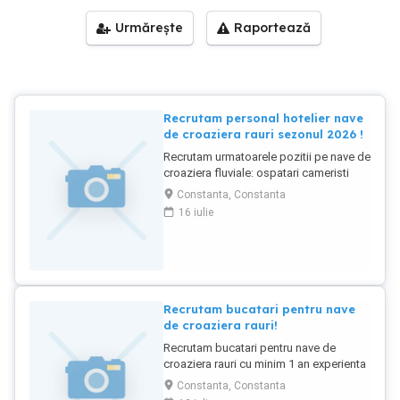
Urmărește
Raportează
Recrutam personal hotelier nave
de croaziera rauri sezonul 2026 !
Recrutam urmatoarele pozitii pe nave de
croaziera fluviale: ospatari cameristi
spalatori de vase bucatari receptioneri
Constanta, Constanta
Cerinte: Limba engleza nivel mediu
16 iulie
Experienta similara in domeniu minim 6-
8 luni facand exceptie pozitia de
spalator de vase unde nu se necesita
experienta Reprezinta un avantaj
experienta pe vapor Asteptam C.V. - urile
Dvs. pe siteul AURASJOBS !
Recrutam bucatari pentru nave
de croaziera rauri!
Recrutam bucatari pentru nave de
croaziera rauri cu minim 1 an experienta
profesional si sa vorbeasca limba
Constanta, Constanta
engleza nivel mediu conversational Se