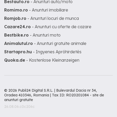
Bestauto.ro
- Anunturi auto/moto
Romimo.ro
- Anunturi imobiliare
Romjob.ro
- Anunturi locuri de munca
Cazare24.ro
- Anunturi cu oferte de cazare
Bestbike.ro
- Anunturi moto
Animalutul.ro
- Anunturi gratuite animale
Startapro.hu
- Ingyenes Apróhirdetés
Quoka.de
- Kostenlose Kleinanzeigen
© 2026 Publi24 Digital S.R.L. | Bulevardul Dacia nr 34,
Oradea 410346, Romania | Tax ID: RO20201084 -
site de
anunturi gratuite
26.08.06.c0c206c