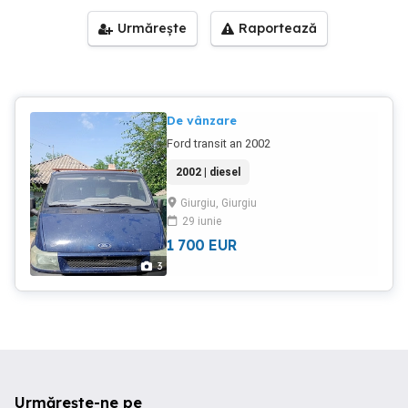
Urmărește
Raportează
De vânzare
Ford transit an 2002
2002 | diesel
Giurgiu, Giurgiu
29 iunie
1 700
EUR
3
Urmărește-ne pe