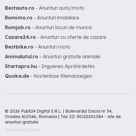
Bestauto.ro
- Anunturi auto/moto
Romimo.ro
- Anunturi imobiliare
Romjob.ro
- Anunturi locuri de munca
Cazare24.ro
- Anunturi cu oferte de cazare
Bestbike.ro
- Anunturi moto
Animalutul.ro
- Anunturi gratuite animale
Startapro.hu
- Ingyenes Apróhirdetés
Quoka.de
- Kostenlose Kleinanzeigen
© 2026 Publi24 Digital S.R.L. | Bulevardul Dacia nr 34,
Oradea 410346, Romania | Tax ID: RO20201084 -
site de
anunturi gratuite
26.08.06.c0c206c