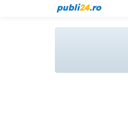
publi
24
.ro