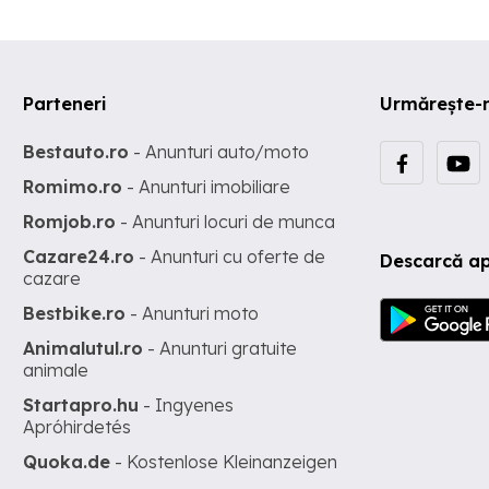
Parteneri
Urmărește-
Bestauto.ro
- Anunturi auto/moto
Romimo.ro
- Anunturi imobiliare
Romjob.ro
- Anunturi locuri de munca
Cazare24.ro
- Anunturi cu oferte de
Descarcă ap
cazare
Bestbike.ro
- Anunturi moto
Animalutul.ro
- Anunturi gratuite
animale
Startapro.hu
- Ingyenes
Apróhirdetés
Quoka.de
- Kostenlose Kleinanzeigen