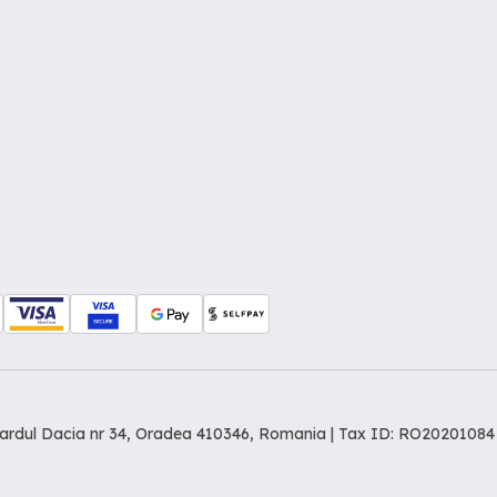
levardul Dacia nr 34, Oradea 410346, Romania | Tax ID: RO20201084