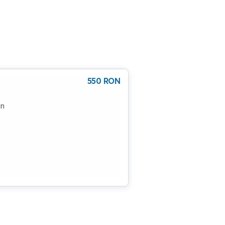
550
RON
in