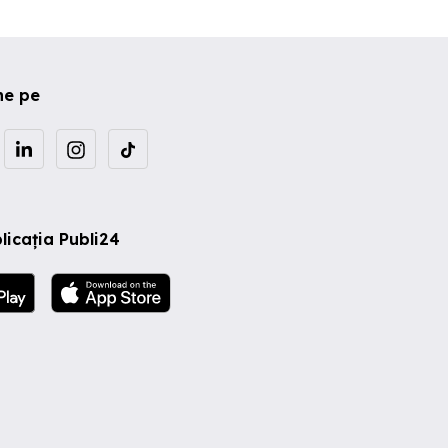
ne pe
licația Publi24