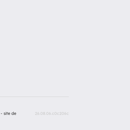
 -
site de
26.08.06.c0c206c