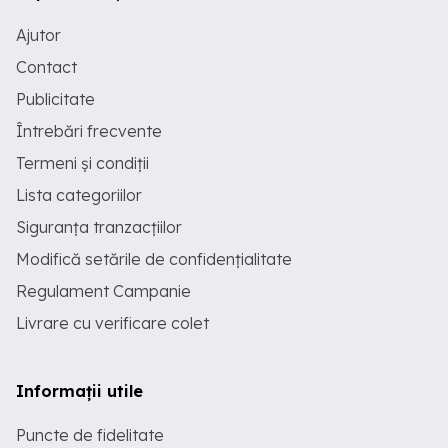
*Check-in: Intre orele 14:00 si 23:00
*Check-out: Pana in ora 11:00 *Orele pot
Ajutor
varia in functie de necesitatea
Contact
dumneavoastra. ***Firma este
acreditata de Ministerul Turismului toate
Publicitate
apartamentele avand certificate de
clasificare. ***Oferim bon fiscal si
Întrebări frecvente
factura fiscala pentru decontare.
***Pentru mai multe detalii si rezervari va
Termeni și condiții
rugam sa ne contactati telefonic sau pe
WhatsApp la numarul de telefon si pe
Lista categoriilor
pagina noastra de Facebook: fb.com
Siguranța tranzacțiilor
cozyias Publi24_1700564516
Modifică setările de confidențialitate
Regulament Campanie
Livrare cu verificare colet
Informații utile
Puncte de fidelitate