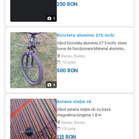
250
RON
Windows 10 Enterprise
5
Bicicleta aluminiu 27.5 inchi
Vând bicicleta aluminiu 27.5 inchi, stare
buna de funcționare Material aluminiu...
Bacau, Bacau
15 iunie
500
RON
4
Antena stație cb
Vând antena stație cb cu baza
magnetica lungime 1.8 m
Bacau, Bacau
15 iunie
115
RON