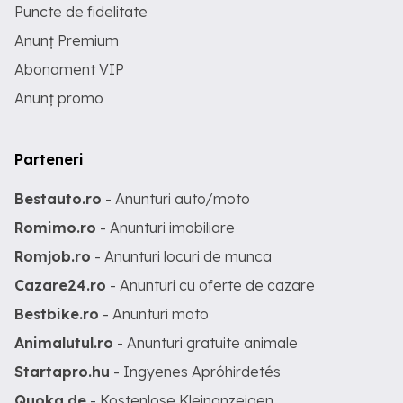
Puncte de fidelitate
Anunț Premium
Abonament VIP
Anunț promo
Parteneri
Bestauto.ro
- Anunturi auto/moto
Romimo.ro
- Anunturi imobiliare
Romjob.ro
- Anunturi locuri de munca
Cazare24.ro
- Anunturi cu oferte de cazare
Bestbike.ro
- Anunturi moto
Animalutul.ro
- Anunturi gratuite animale
Startapro.hu
- Ingyenes Apróhirdetés
Quoka.de
- Kostenlose Kleinanzeigen