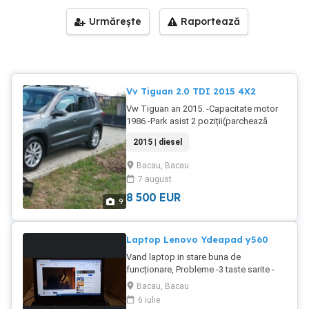
Urmărește
Raportează
Vv Tiguan 2.0 TDI 2015 4X2
Vw Tiguan an 2015. -Capacitate motor
1986 -Park asist 2 poziții(parchează
singura -lateral,cu spatele) -Hill asist
2015 | diesel
(asistență la plecare din rampă -Frână
de mână electrică -Lumini automate -
Bacau, Bacau
Proiectoare cu funcția cornering
7 august
-Ștergătoare automate -Spălător faruri -
Navigație mare -Intrare aux -Sacune
8 500
EUR
9
părțial piele alcantara -Scaune încălzite -
Comenzi volan full -Roata rezerva slim -
Distribuție+pompă schimbate la
Laptop Lenovo Ydeapad y560
190.000 km -discuri plăcuțe față noi
Vand laptop in stare buna de
ianuarie 2025 -Schimburi ulei+filtre
funcționare, Probleme -3 taste sarite -
făcute regulat la fiecare 10.000 km ITP
bateria numai ține deloc trebuie tinut in
VALABIL PÂNĂ IN FEBRUARIE 2027
Bacau, Bacau
priza in timpul funcționarii - difuzoarele
NEGOCIABIL
6 iulie
bâzâie la volum mare Are instalat