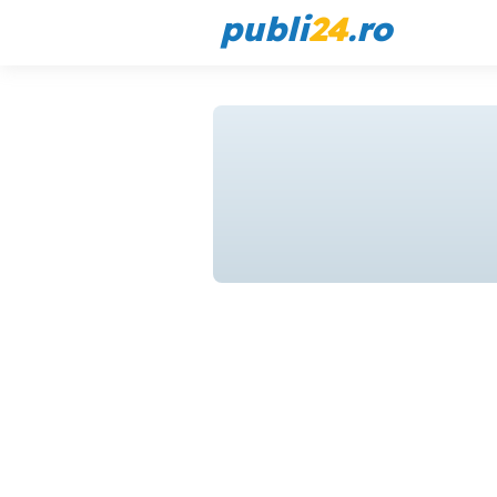
publi
24
.ro