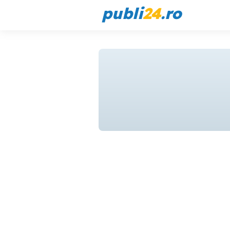
publi
24
.ro