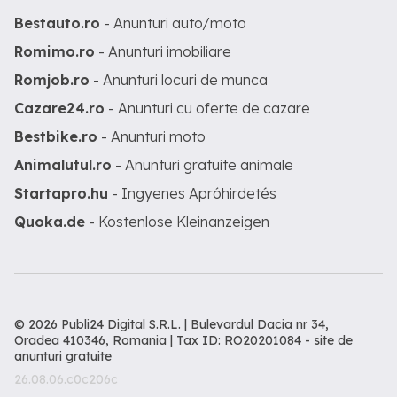
Bestauto.ro
- Anunturi auto/moto
Romimo.ro
- Anunturi imobiliare
Romjob.ro
- Anunturi locuri de munca
Cazare24.ro
- Anunturi cu oferte de cazare
Bestbike.ro
- Anunturi moto
Animalutul.ro
- Anunturi gratuite animale
Startapro.hu
- Ingyenes Apróhirdetés
Quoka.de
- Kostenlose Kleinanzeigen
© 2026 Publi24 Digital S.R.L. | Bulevardul Dacia nr 34,
Oradea 410346, Romania | Tax ID: RO20201084 -
site de
anunturi gratuite
26.08.06.c0c206c