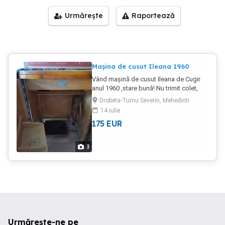
Urmărește
Raportează
Mașina de cusut Ileana 1960
Vând mașină de cusut Ileana de Cugir
anul 1960 ,stare bună! Nu trimit colet,
doritorul vine și o ridică !
Drobeta-Turnu Severin, Mehedinti
14 iulie
175
EUR
3
Urmărește-ne pe