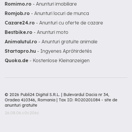
Romimo.ro
- Anunturi imobiliare
Romjob.ro
- Anunturi locuri de munca
Cazare24.ro
- Anunturi cu oferte de cazare
Bestbike.ro
- Anunturi moto
Animalutul.ro
- Anunturi gratuite animale
Startapro.hu
- Ingyenes Apróhirdetés
Quoka.de
- Kostenlose Kleinanzeigen
© 2026 Publi24 Digital S.R.L. | Bulevardul Dacia nr 34,
Oradea 410346, Romania | Tax ID: RO20201084 -
site de
anunturi gratuite
26.08.06.c0c206c