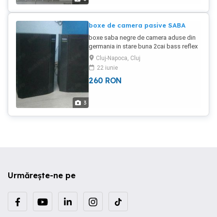
la 6km de cjnapoca dupa medicover
ideal pt azil ,vila la comanda,firma
duplexuri d+p+e[ultima poza e la
boxe de camera pasive SABA
suceagu]
boxe saba negre de camera aduse din
germania in stare buna 2cai bass reflex
optic 9din100.se leaga la statie-au fost
Cluj-Napoca, Cluj
parte a unei combine sau linii
22 iunie
audio.h38l23a20-marime,pretul e per
260
RON
pereche
3
Urmărește-ne pe