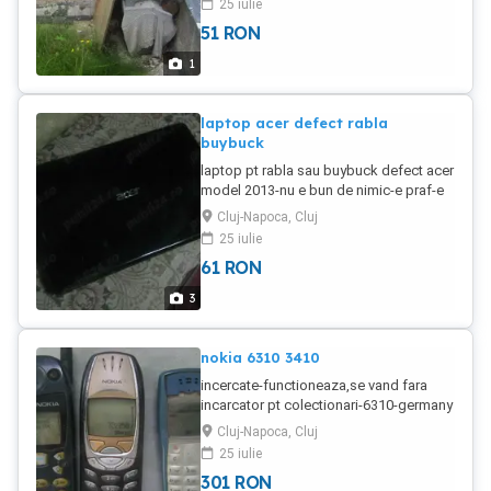
25 iulie
51
RON
1
laptop acer defect rabla
buybuck
laptop pt rabla sau buybuck defect acer
model 2013-nu e bun de nimic-e praf-e
ars .fara incarcator,optic9din10
Cluj-Napoca, Cluj
25 iulie
61
RON
3
nokia 6310 3410
incercate-functioneaza,se vand fara
incarcator pt colectionari-6310-germany
la300 si celalalt la o suta
Cluj-Napoca, Cluj
25 iulie
301
RON