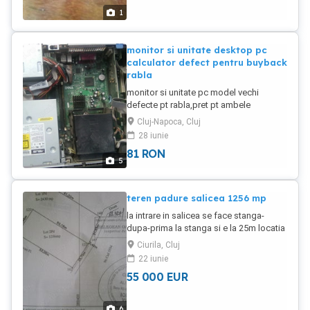
1
monitor si unitate desktop pc
calculator defect pentru buyback
rabla
monitor si unitate pc model vechi
defecte pt rabla,pret pt ambele
Cluj-Napoca, Cluj
28 iunie
81
RON
5
teren padure salicea 1256 mp
la intrare in salicea se face stanga-
dupa-prima la stanga si e la 25m locatia
pe stanga drumului-24m front pe 53-
Ciurila, Cluj
total 1256mp-visavis de casa noua cu
22 iunie
teren de fotbal-exact intre-se vede n
55 000
EUR
poze la capatul markerului
negru.extravilan si un teren in suceagu-
baciu de 6000mp intravilan cu41e pe mp
6