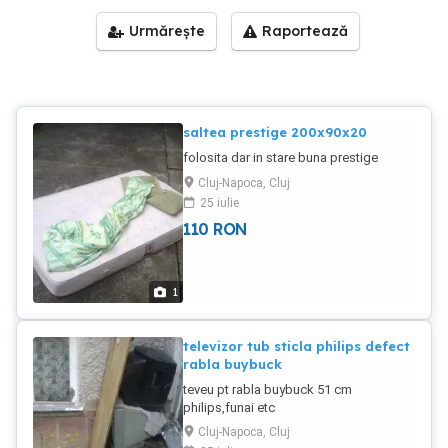
Urmărește
Raportează
saltea prestige 200x90x20
folosita dar in stare buna prestige
Cluj-Napoca, Cluj
25 iulie
110
RON
1
televizor tub sticla philips defect
rabla buybuck
teveu pt rabla buybuck 51 cm
philips,funai etc
Cluj-Napoca, Cluj