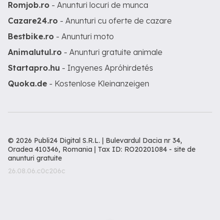
Romjob.ro
- Anunturi locuri de munca
Cazare24.ro
- Anunturi cu oferte de cazare
Bestbike.ro
- Anunturi moto
Animalutul.ro
- Anunturi gratuite animale
Startapro.hu
- Ingyenes Apróhirdetés
Quoka.de
- Kostenlose Kleinanzeigen
© 2026 Publi24 Digital S.R.L. | Bulevardul Dacia nr 34,
Oradea 410346, Romania | Tax ID: RO20201084 -
site de
anunturi gratuite
26.08.06.c0c206c