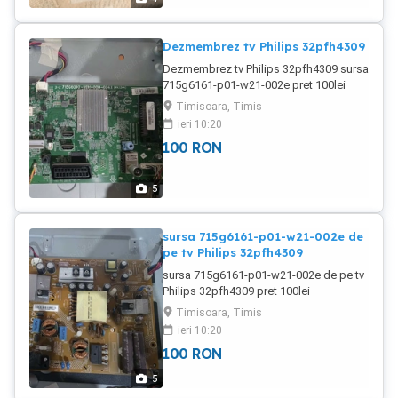
Dezmembrez tv Philips 32pfh4309
Dezmembrez tv Philips 32pfh4309 sursa
715g6161-p01-w21-002e pret 100lei
tcon t320hvn05.2 pret 70lei
Timisoara, Timis
ieri 10:20
100
RON
5
sursa 715g6161-p01-w21-002e de
pe tv Philips 32pfh4309
sursa 715g6161-p01-w21-002e de pe tv
Philips 32pfh4309 pret 100lei
Timisoara, Timis
ieri 10:20
100
RON
5