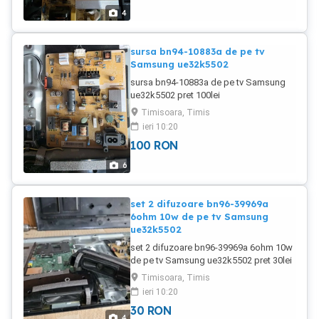
4
sursa bn94-10883a de pe tv
Samsung ue32k5502
sursa bn94-10883a de pe tv Samsung
ue32k5502 pret 100lei
Timisoara, Timis
ieri 10:20
100
RON
6
set 2 difuzoare bn96-39969a
6ohm 10w de pe tv Samsung
ue32k5502
set 2 difuzoare bn96-39969a 6ohm 10w
de pe tv Samsung ue32k5502 pret 30lei
Timisoara, Timis
ieri 10:20
30
RON
4