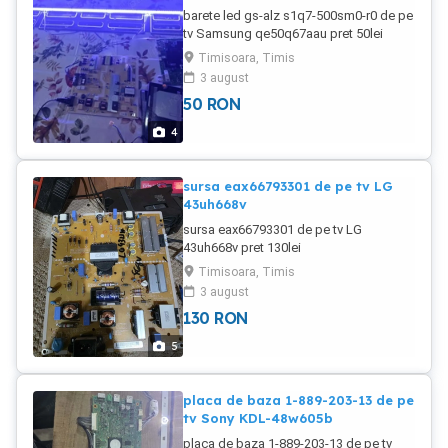
barete led gs-alz s1q7-500sm0-r0 de pe
tv Samsung qe50q67aau pret 50lei
Timisoara, Timis
3 august
50
RON
4
sursa eax66793301 de pe tv LG
43uh668v
sursa eax66793301 de pe tv LG
43uh668v pret 130lei
Timisoara, Timis
3 august
130
RON
5
placa de baza 1-889-203-13 de pe
tv Sony KDL-48w605b
placa de baza 1-889-203-13 de pe tv