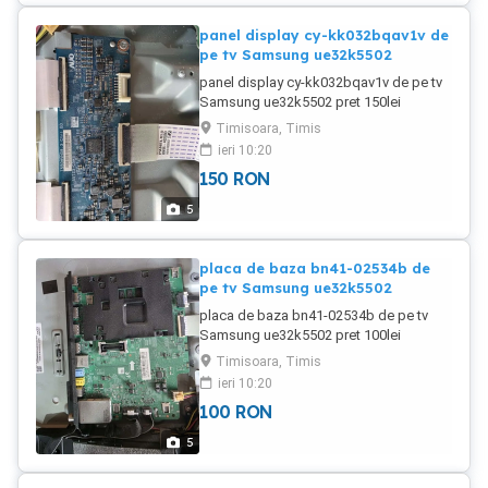
panel display cy-kk032bqav1v de
pe tv Samsung ue32k5502
panel display cy-kk032bqav1v de pe tv
Samsung ue32k5502 pret 150lei
Timisoara, Timis
ieri 10:20
150
RON
5
placa de baza bn41-02534b de
pe tv Samsung ue32k5502
placa de baza bn41-02534b de pe tv
Samsung ue32k5502 pret 100lei
Timisoara, Timis
ieri 10:20
100
RON
5