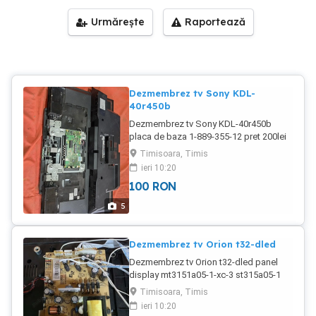
Urmărește
Raportează
Dezmembrez tv Sony KDL-
40r450b
Dezmembrez tv Sony KDL-40r450b
placa de baza 1-889-355-12 pret 200lei
set 2 difuzoare 1-858-963-41 pret 30lei
Timisoara, Timis
talpa picior suport pret 30lei
ieri 10:20
100
RON
5
Dezmembrez tv Orion t32-dled
Dezmembrez tv Orion t32-dled panel
display mt3151a05-1-xc-3 st315a05-1
pret 70lei -are zgarieturi pe mijloc set 2
Timisoara, Timis
difuzoare 8ohm 10w pret 30lei sursa
ieri 10:20
er961s pret 50lei