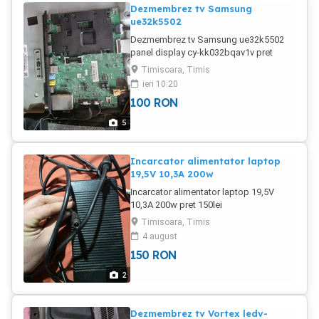
Dezmembrez tv Samsung
ue32k5502
Dezmembrez tv Samsung ue32k5502
panel display cy-kk032bqav1v pret
150lei set 2 difuzoare bn96-39969a
Timisoara, Timis
6ohm 10w pret 30lei sursa bn94-10883a
ieri 10:20
pret 100lei placa de baza bn41-02534b
100
RON
pret 100lei
5
Incarcator alimentator laptop
19,5V 10,3A 200w
Incarcator alimentator laptop 19,5V
10,3A 200w pret 150lei
Timisoara, Timis
4 august
150
RON
2
Dezmembrez tv Vortex ledv-