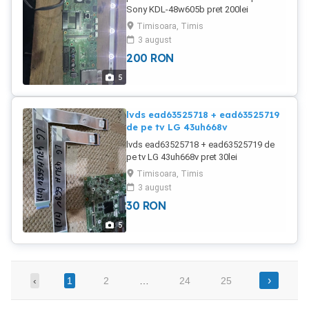
Sony KDL-48w605b pret 200lei
Timisoara, Timis
3 august
200
RON
5
lvds ead63525718 + ead63525719
de pe tv LG 43uh668v
lvds ead63525718 + ead63525719 de
pe tv LG 43uh668v pret 30lei
Timisoara, Timis
3 august
30
RON
5
›
‹
1
2
…
24
25