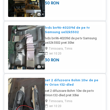
50
RON
4
lvds bn96-40209d de pe tv
Samsung ue32k5502
lvds bn96-40209d de pe tv Samsung
ue32k5502 pret 30lei
Timisoara, Timis
ieri 10:20
30
RON
4
set 2 difuzoare 8ohm 10w de pe
tv Orion t32-dled
set 2 difuzoare 8ohm 10w de pe tv
Orion t32-dled pret 30lei
Timisoara, Timis
ieri 10:20