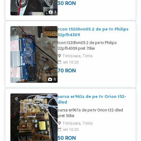
30
RON
3
tcon t320hvn05.2 de pe tv Philips
32pfh4309
tcon t320hvn05.2 de pe tv Philips
32pfh4309 pret 70lei
Timisoara, Timis
ieri 10:20
70
RON
5
sursa er961s de pe tv Orion t32-
dled
sursa er961s de pe tv Orion t32-dled
pret 50lei
Timisoara, Timis
ieri 10:20
50
RON