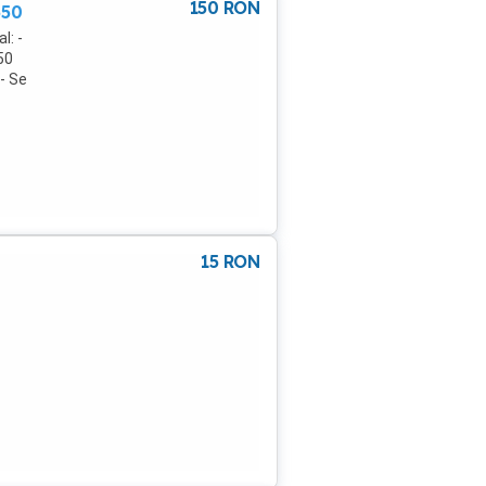
150
RON
650
l: -
50
 - Se
15
RON