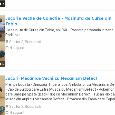
3
Jucarie Veche de Colectie - Masinuta de Curse din
Tabla
- Masinuta de Curse din Tabla, anii '60. - Predare personala in zona
ParkLake
Sector 3, Bucuresti
4 august
5
Jucarii Mecanice Vechi cu Mecanism Defect
Pret pe bucata - Dinozaur Triceratops Ambulator cu Mecanism De
- Cap de Buldog care Latra Musca cu Mecanism Defect - Pokemon
care Sare pe Spate (Back-Flip) cu Mecanism Defect - Tucan Rio ca
Misca din Aripi cu Mecanism Defect - Broasca din Tabla care Topa
Mecanism Defect - Predare personala in zona ParkLake
Sector 3, Bucuresti
4 august