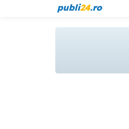
publi
24
.ro