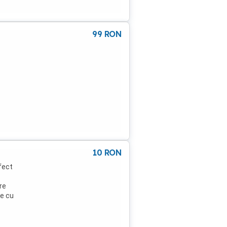
99
RON
10
RON
fect
re
ie cu