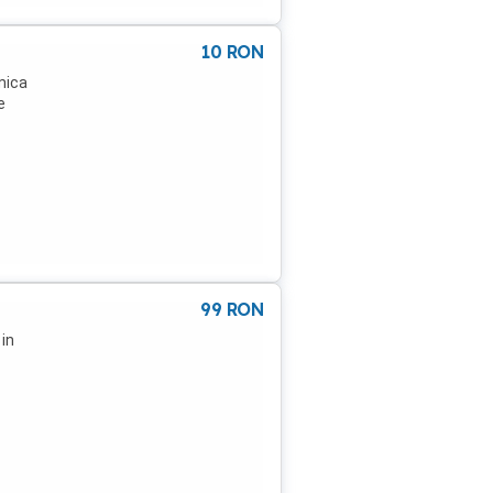
10
RON
mica
e
99
RON
 in