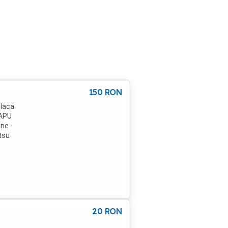
150
RON
Placa
 APU
ne -
tsu
M
20
RON