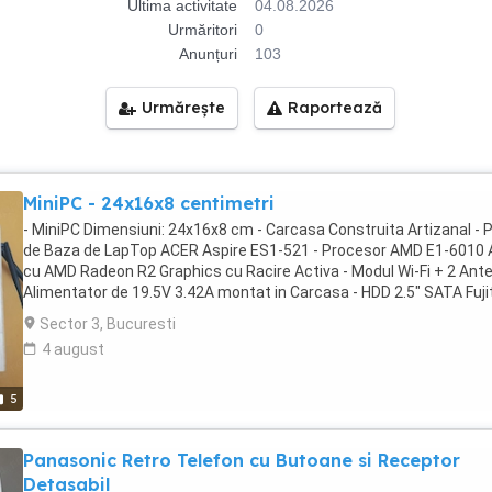
Ultima activitate
04.08.2026
Urmăritori
0
Anunțuri
103
Urmărește
Raportează
MiniPC - 24x16x8 centimetri
- MiniPC Dimensiuni: 24x16x8 cm - Carcasa Construita Artizanal - 
de Baza de LapTop ACER Aspire ES1-521 - Procesor AMD E1-6010
cu AMD Radeon R2 Graphics cu Racire Activa - Modul Wi-Fi + 2 Ante
Alimentator de 19.5V 3.42A montat in Carcasa - HDD 2.5" SATA Fuji
de 80gb cu Linux Se mai poate monta 1x HDD SSD de 2.5" - 2gb RA
Sector 3, Bucuresti
DDR3 Suporta Maxim 8gb (2x 4gb) - Predare personala in zona
4 august
ParkLake
5
Panasonic Retro Telefon cu Butoane si Receptor
Detasabil