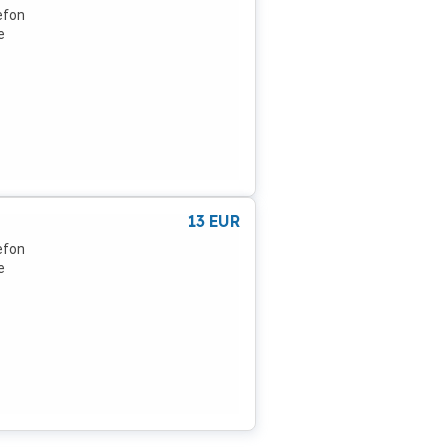
lefon
e
13
EUR
lefon
e