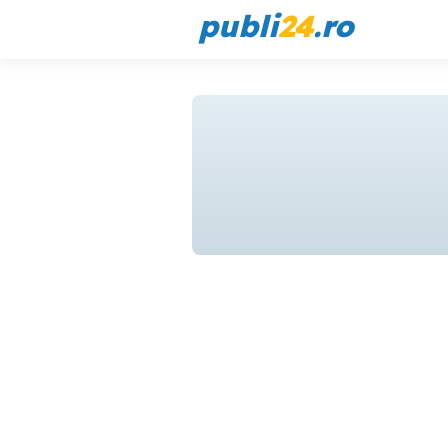
publi
24
.ro