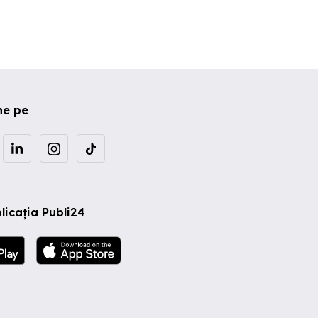
ne pe
licația Publi24