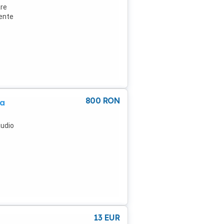
are
gente
800
RON
ta
audio
s
b.
și
13
EUR