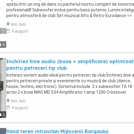
spațiu într-un ring de dans cu pachetul nostru complet de sonoriz
profesională! Subwoofer inclus pentru bass puternic Lumini inteli
pentru atmosferă de club Set muzical Afro & Retro-Eurodance ==
oferim si inchiriere linii audio orice putere==
Iasi, Iasi
4 august
4
Inchiriez linie audio (boxe + amplificare) optimiza
pentru petreceri tip club
Inchiriez sistem audio ideal pentru petreceri tip club Închiriez linie 
pentru petreceri private și evenimente cu muzică de club (dance,
house, techno, electronic). Sistemul include: 2 x subwooferi TA 18
activi 2 x boxe MAG MD 534 Amplificator t.amp 1200 Crossover
Egalizator grafic Sistemul este configurat și optimizat pentru bas
Iasi, Iasi
puternic, sunet clar și presiune acustică ridicată, specifică unui clu
4 august
Potrivit pentru DJ, petreceri indoor sau outdoor. Predare personală
1
transport si montaj la cerere (optional in limita disponibilitatii Dj cu
consola DENON) Preț negociabil în funcție de durată Pentru detalii 
rezervări, contact în privat.
Vand teren intravilan Mijlocenii Bargaului