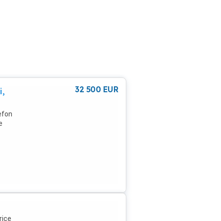
32 500
EUR
i,
lefon
e
rice