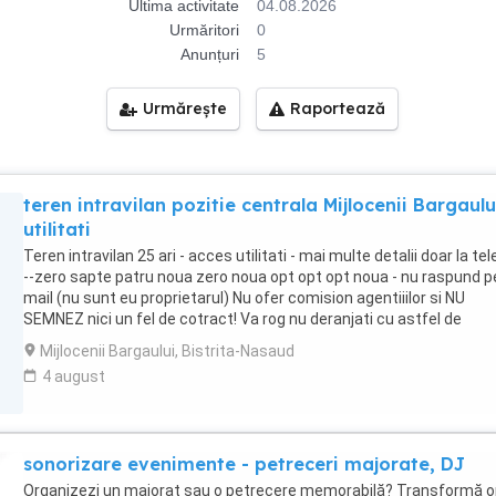
Ultima activitate
04.08.2026
Urmăritori
0
Anunțuri
5
Urmărește
Raportează
teren intravilan pozitie centrala Mijlocenii Bargaulu
utilitati
Teren intravilan 25 ari - acces utilitati - mai multe detalii doar la te
--zero sapte patru noua zero noua opt opt opt noua - nu raspund p
mail (nu sunt eu proprietarul) Nu ofer comision agentiiilor si NU
SEMNEZ nici un fel de cotract! Va rog nu deranjati cu astfel de
propuneri!
Mijlocenii Bargaului, Bistrita-Nasaud
4 august
sonorizare evenimente - petreceri majorate, DJ
Organizezi un majorat sau o petrecere memorabilă? Transformă o