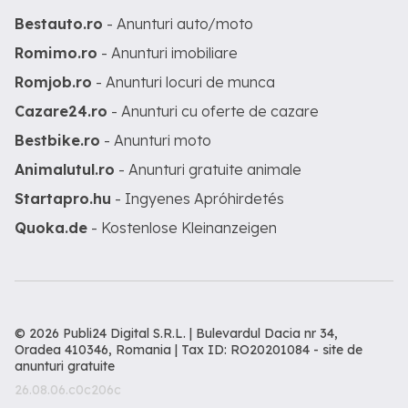
Bestauto.ro
- Anunturi auto/moto
Romimo.ro
- Anunturi imobiliare
Romjob.ro
- Anunturi locuri de munca
Cazare24.ro
- Anunturi cu oferte de cazare
Bestbike.ro
- Anunturi moto
Animalutul.ro
- Anunturi gratuite animale
Startapro.hu
- Ingyenes Apróhirdetés
Quoka.de
- Kostenlose Kleinanzeigen
© 2026 Publi24 Digital S.R.L. | Bulevardul Dacia nr 34,
Oradea 410346, Romania | Tax ID: RO20201084 -
site de
anunturi gratuite
26.08.06.c0c206c