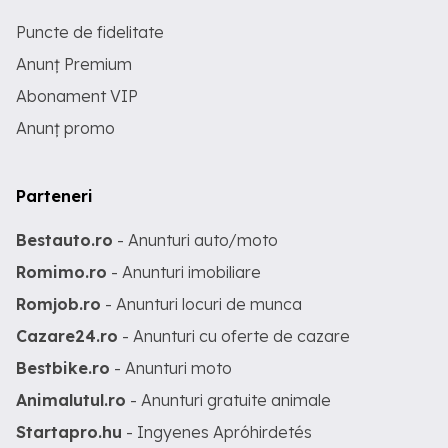
Puncte de fidelitate
Anunț Premium
Abonament VIP
Anunț promo
Parteneri
Bestauto.ro
- Anunturi auto/moto
Romimo.ro
- Anunturi imobiliare
Romjob.ro
- Anunturi locuri de munca
Cazare24.ro
- Anunturi cu oferte de cazare
Bestbike.ro
- Anunturi moto
Animalutul.ro
- Anunturi gratuite animale
Startapro.hu
- Ingyenes Apróhirdetés