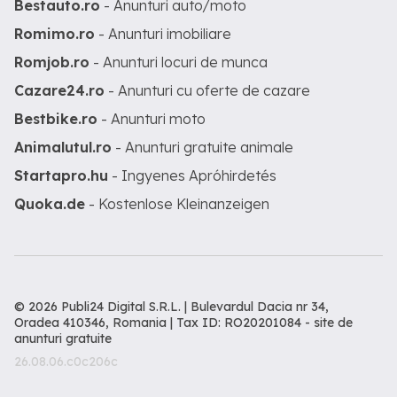
Bestauto.ro
- Anunturi auto/moto
Romimo.ro
- Anunturi imobiliare
Romjob.ro
- Anunturi locuri de munca
Cazare24.ro
- Anunturi cu oferte de cazare
Bestbike.ro
- Anunturi moto
Animalutul.ro
- Anunturi gratuite animale
Startapro.hu
- Ingyenes Apróhirdetés
Quoka.de
- Kostenlose Kleinanzeigen
© 2026 Publi24 Digital S.R.L. | Bulevardul Dacia nr 34,
Oradea 410346, Romania | Tax ID: RO20201084 -
site de
anunturi gratuite
26.08.06.c0c206c