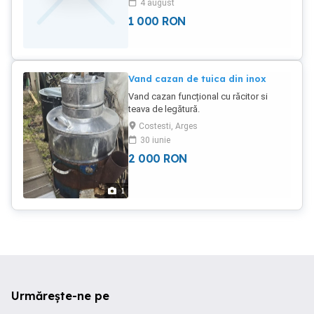
4 august
1 000
RON
Vand cazan de tuica din inox
Vand cazan funcțional cu răcitor si
teava de legătură.
Costesti, Arges
30 iunie
2 000
RON
1
Urmărește-ne pe