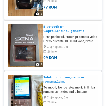
26 iulie
și Digi,transport gratuit in anumite
79
RON
condiții.
5
Bluetooth pt
Gopro,Sena,nou,garantie.
Sena pachet Bluetooth pt camera video
GoPro,distanta 100 m,hd voce,livrare
gratuita.
Cluj-Napoca, Cluj
26 iulie
99
RON
8
Telefon dual sim,meniu in
romana,2sim.
Tel mobil,liber de rețea,meniu in limba
romana,cam.video,radio,baterie
1000,funcționează perfect în toate
Cluj-Napoca, Cluj
retele.
26 iulie