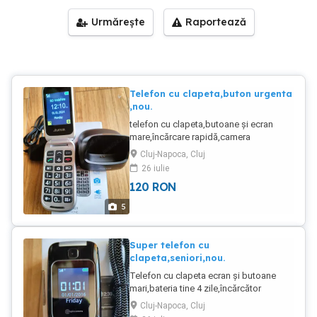
Urmărește
Raportează
Telefon cu clapeta,buton urgenta
,nou.
telefon cu clapeta,butoane și ecran
mare,încărcare rapidă,camera
video,,baterie puternica,liber de
Cluj-Napoca, Cluj
rețea,meniu in engleza,transport gratuit
26 iulie
in anumite condiții.
120
RON
5
Super telefon cu
clapeta,seniori,nou.
Telefon cu clapeta ecran și butoane
mari,bateria tine 4 zile,încărcător
impecabil ca nou,2 cartele,meniu
Cluj-Napoca, Cluj
engleza etc,funcționează în toate retele