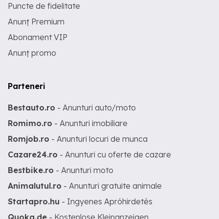
Puncte de fidelitate
Anunț Premium
Abonament VIP
Anunț promo
Parteneri
Bestauto.ro
- Anunturi auto/moto
Romimo.ro
- Anunturi imobiliare
Romjob.ro
- Anunturi locuri de munca
Cazare24.ro
- Anunturi cu oferte de cazare
Bestbike.ro
- Anunturi moto
Animalutul.ro
- Anunturi gratuite animale
Startapro.hu
- Ingyenes Apróhirdetés
Quoka.de
- Kostenlose Kleinanzeigen