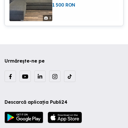
perne.
1 500
RON
3
Urmărește-ne pe
Descarcă aplicația Publi24