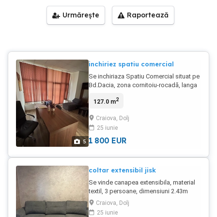
Urmărește
Raportează
inchiriez spatiu comercial
Se inchiriaza Spatiu Comercial situat pe
Bd.Dacia, zona cornitoiu-rocadă, langa
Rompetrol Partener, vad bun, peste
2
127.0 m
strada se afla unitatea militara. Spațiul
comercial are 128 mp, este la parterul
Craiova, Dolj
blocului, are două iesiri separate si vine
25 iunie
cu locuri de parcare. Mai multe detalii la
telefon.
1 800
EUR
5
coltar extensibil jisk
Se vinde canapea extensibila, material
textil, 3 persoane, dimensiuni 2.43m
86cm 1.56m suprafață extinsă 1.45 m
Craiova, Dolj
lățime- 1.95 m lungime. Se vinde cu
25 iunie