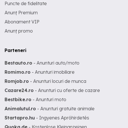
Puncte de fidelitate
Anunț Premium
Abonament VIP
Anunț promo
Parteneri
Bestauto.ro
- Anunturi auto/moto
Romimo.ro
- Anunturi imobiliare
Romjob.ro
- Anunturi locuri de munca
Cazare24.ro
- Anunturi cu oferte de cazare
Bestbike.ro
- Anunturi moto
Animalutul.ro
- Anunturi gratuite animale
Startapro.hu
- Ingyenes Apróhirdetés
Quoka.de
- Kostenlose Kleinanzeigen