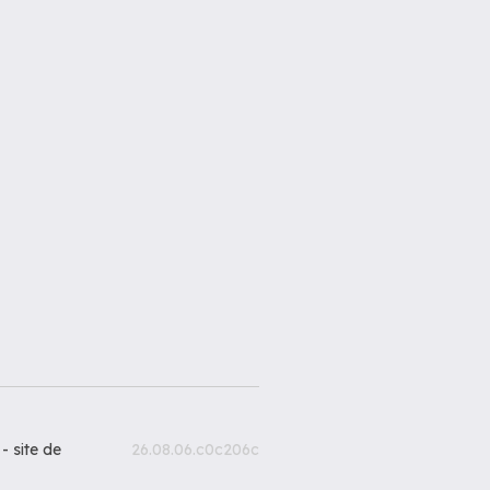
 -
site de
26.08.06.c0c206c