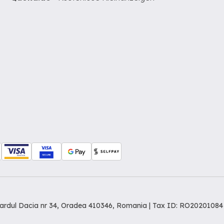
levardul Dacia nr 34, Oradea 410346, Romania | Tax ID: RO20201084