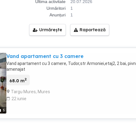
Ultima activitate
20.07.2026
Urmăritori
1
Anunțuri
1
Urmărește
Raportează
Vand apartament cu 3 camere
Vand apartament cu 3 camere, Tudor,str Armoniei,etaj2, 2 bai, pivni
amenajat
2
68.0 m
Targu Mures, Mures
22 iunie
5