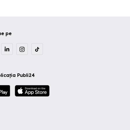
ne pe
licația Publi24