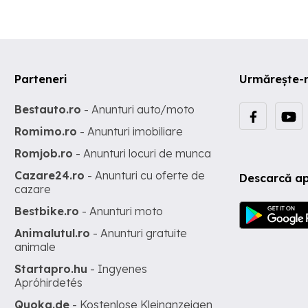
Parteneri
Urmărește-
Bestauto.ro
- Anunturi auto/moto
Romimo.ro
- Anunturi imobiliare
Romjob.ro
- Anunturi locuri de munca
Cazare24.ro
- Anunturi cu oferte de
Descarcă ap
cazare
Bestbike.ro
- Anunturi moto
Animalutul.ro
- Anunturi gratuite
animale
Startapro.hu
- Ingyenes
Apróhirdetés
Quoka.de
- Kostenlose Kleinanzeigen