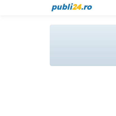
publi
24
.ro