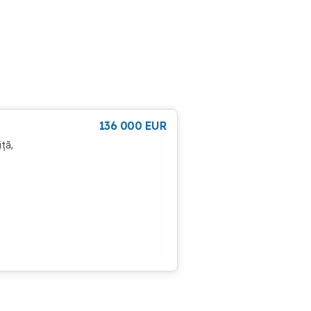
136 000
EUR
ță,