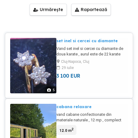
Urmărește
Raportează
set inel si cercei cu diamante
Vand set inel si cercei cu diamante de
doua karate , aurul este de 22 karate
fabricate in India . model unicat
Cluj-Napoca, Cluj
deosebit.
29 iulie
3 100
EUR
5
cabana relaxare
vand cabane confectionate din
materiale naturale , 12 mp , complect
echipate , usor de amplasat . Pretul
2
12.0 m
incepe de la 8000 de euro si variaza in
functie de dotarile dorite. Se pot