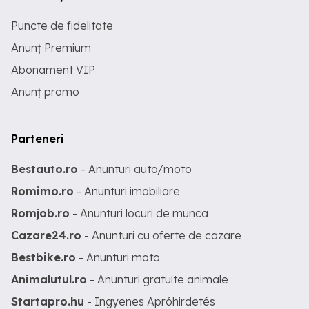
Puncte de fidelitate
Anunț Premium
Abonament VIP
Anunț promo
Parteneri
Bestauto.ro
- Anunturi auto/moto
Romimo.ro
- Anunturi imobiliare
Romjob.ro
- Anunturi locuri de munca
Cazare24.ro
- Anunturi cu oferte de cazare
Bestbike.ro
- Anunturi moto
Animalutul.ro
- Anunturi gratuite animale
Startapro.hu
- Ingyenes Apróhirdetés