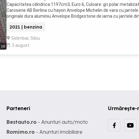
Capacitatea cilindrica:1197cm3; Euro 6, Culoare: gri polar metalizat
Caroserie AB Berlina cu hayon Anvelope Michelin de vara cu jantele
originale dura aluminiu Anvelope Bridgestone de iarna cu jantele di
otel Kilometrii reali: 485
2021 | benzina
Selimbar, Sibiu
3 august
10
Parteneri
Urmărește-
Bestauto.ro
- Anunturi auto/moto
Romimo.ro
- Anunturi imobiliare