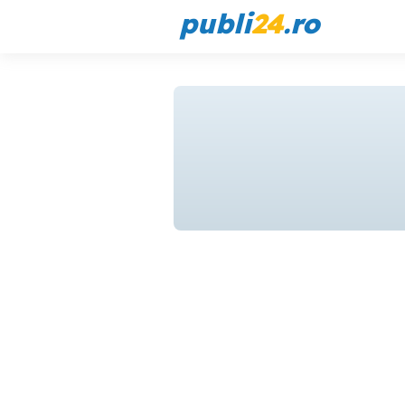
publi
24
.ro