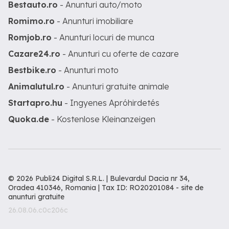
Bestauto.ro
- Anunturi auto/moto
Romimo.ro
- Anunturi imobiliare
Romjob.ro
- Anunturi locuri de munca
Cazare24.ro
- Anunturi cu oferte de cazare
Bestbike.ro
- Anunturi moto
Animalutul.ro
- Anunturi gratuite animale
Startapro.hu
- Ingyenes Apróhirdetés
Quoka.de
- Kostenlose Kleinanzeigen
© 2026 Publi24 Digital S.R.L. | Bulevardul Dacia nr 34,
Oradea 410346, Romania | Tax ID: RO20201084 -
site de
anunturi gratuite
26.08.06.c0c206c