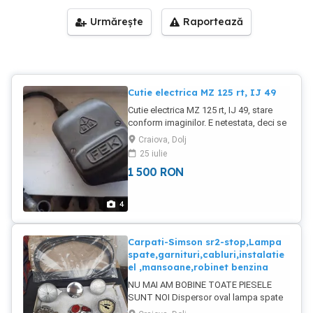
Urmărește
Raportează
Cutie electrica MZ 125 rt, IJ 49
Cutie electrica MZ 125 rt, IJ 49, stare
conform imaginilor. E netestata, deci se
vinde fara nico garantie. Dar arata bine,
Craiova, Dolj
asa cum se poate vede. Fara sparturi
25 iulie
,crapaturi sau lipsuri.. Curata,uscata,
1 500
RON
fara topiri sau arderi. Exista chiar si
garnitura de cauciuc de la caile de
trecere cablaj.
4
Carpati-Simson sr2-stop,Lampa
spate,garnituri,cabluri,instalatie
el ,mansoane,robinet benzina
NU MAI AM BOBINE TOATE PIESELE
SUNT NOI Dispersor oval lampa spate
Carpati- Simson SR1,2 - 85 lei Dispersor