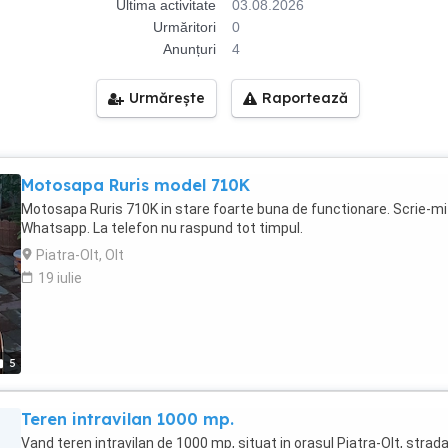
Ultima activitate
03.08.2026
Urmăritori
0
Anunțuri
4
Urmărește
Raportează
Motosapa Ruris model 710K
Motosapa Ruris 710K in stare foarte buna de functionare. Scrie-mi
Whatsapp. La telefon nu raspund tot timpul.
Piatra-Olt, Olt
19 iulie
5
Teren intravilan 1000 mp.
Vand teren intravilan de 1000 mp, situat in orasul Piatra-Olt, strad