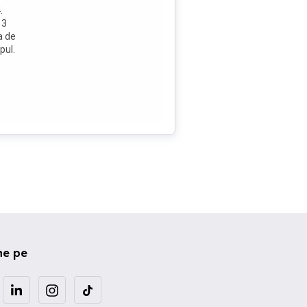
.
 3
a de
pul.
ne pe