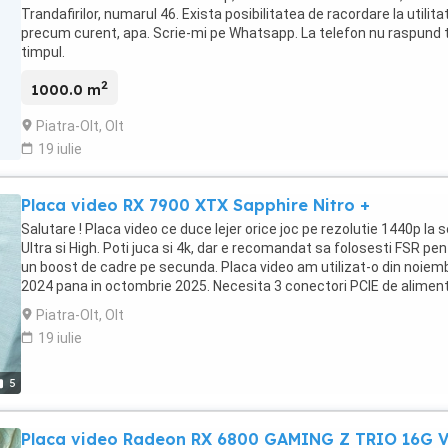
Trandafirilor, numarul 46. Exista posibilitatea de racordare la utilitat
precum curent, apa. Scrie-mi pe Whatsapp. La telefon nu raspund 
timpul.
2
1000.0 m
Piatra-Olt, Olt
19 iulie
Placa video RX 7900 XTX Sapphire Nitro +
Salutare ! Placa video ce duce lejer orice joc pe rezolutie 1440p la s
Ultra si High. Poti juca si 4k, dar e recomandat sa folosesti FSR pen
un boost de cadre pe secunda. Placa video am utilizat-o din noiem
2024 pana in octombrie 2025. Necesita 3 conectori PCIE de alimen
suplimentara si o sursa de minim 850 W. Eu recomand sursa de 1
Piatra-Olt, Olt
W. Scrie-mi pe Whatsapp, la telefon nu raspund tot timpul.
19 iulie
5
Placa video Radeon RX 6800 GAMING Z TRIO 16G V