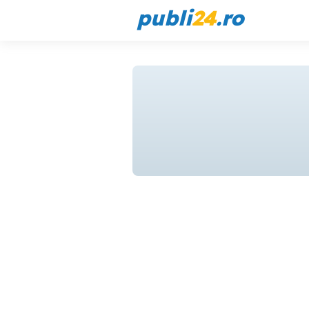
publi
24
.ro