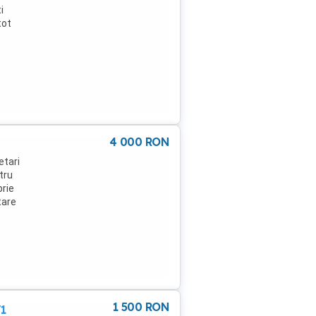
i
tot
4 000
RON
etari
tru
brie
tare
000+
1 500
RON
1