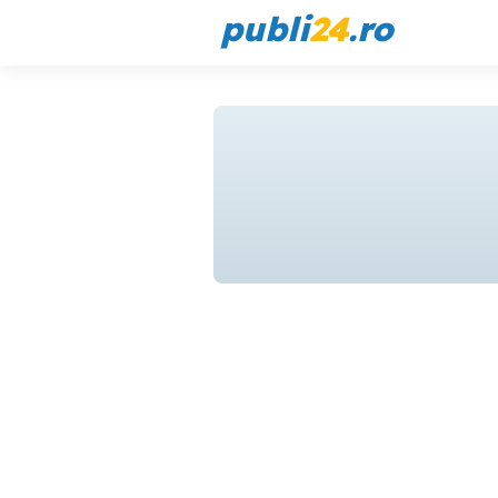
publi
24
.ro