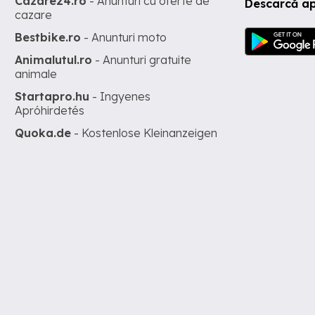
Cazare24.ro
- Anunturi cu oferte de
Descarcă ap
cazare
Bestbike.ro
- Anunturi moto
Animalutul.ro
- Anunturi gratuite
animale
Startapro.hu
- Ingyenes
Apróhirdetés
Quoka.de
- Kostenlose Kleinanzeigen