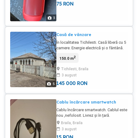
75
RON
3
Casă de vânzare
În localitatea Tichilesti. Casă liberă cu 5
camere. Energie electrică și o fântână.
Apă, gaze și canalizare la poartă, nu
2
150.0 m
sunt racordate la locuință. Fântână în
curte. Teren 1200 m2.
Tichilesti, Braila
3 august
145 000
RON
5
Cablu încărcare smartwatch
Cablu încărcare smartwatch. Cablul este
nou ,nefolosit. Livrez și în țară.
Braila, Braila
3 august
15
RON