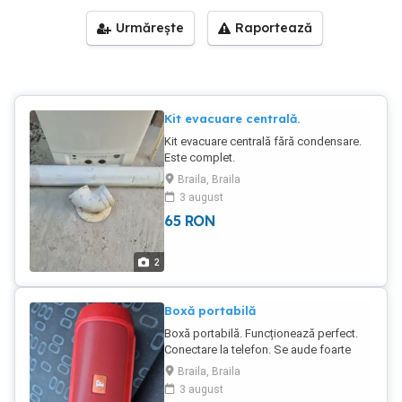
Urmărește
Raportează
Kit evacuare centrală.
Kit evacuare centrală fără condensare.
Este complet.
Braila, Braila
3 august
65
RON
2
Boxă portabilă
Boxă portabilă. Funcționează perfect.
Conectare la telefon. Se aude foarte
bine
Braila, Braila
3 august