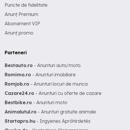
Puncte de fidelitate
Anunț Premium
Abonament VIP
Anunț promo
Parteneri
Bestauto.ro
- Anunturi auto/moto
Romimo.ro
- Anunturi imobiliare
Romjob.ro
- Anunturi locuri de munca
Cazare24.ro
- Anunturi cu oferte de cazare
Bestbike.ro
- Anunturi moto
Animalutul.ro
- Anunturi gratuite animale
Startapro.hu
- Ingyenes Apróhirdetés