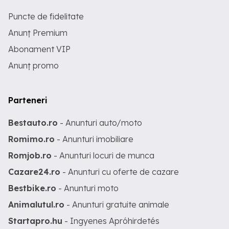
Puncte de fidelitate
Anunț Premium
Abonament VIP
Anunț promo
Parteneri
Bestauto.ro
- Anunturi auto/moto
Romimo.ro
- Anunturi imobiliare
Romjob.ro
- Anunturi locuri de munca
Cazare24.ro
- Anunturi cu oferte de cazare
Bestbike.ro
- Anunturi moto
Animalutul.ro
- Anunturi gratuite animale
Startapro.hu
- Ingyenes Apróhirdetés