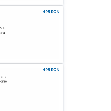
495
RON
ou-
tara
495
RON
exans
fonie