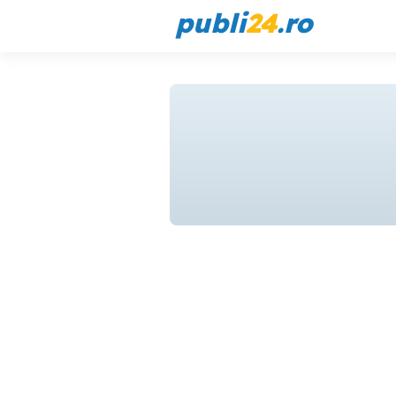
publi
24
.ro