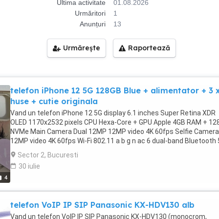
Ultima activitate
01.08.2026
Urmăritori
1
Anunțuri
13
Urmărește
Raportează
telefon iPhone 12 5G 128GB Blue + alimentator + 3 
huse + cutie originala
Vand un telefon iPhone 12 5G display 6.1 inches Super Retina XDR
OLED 1170x2532 pixels CPU Hexa-Core + GPU Apple 4GB RAM + 12
NVMe Main Camera Dual 12MP 12MP video 4K 60fps Selfie Camera
12MP video 4K 60fps Wi-Fi 802.11 a b g n ac 6 dual-band Bluetooth 
A2DP LE Battery Li-Ion 2815 mAh model A2403 Blue, care arată foa
Sector 2, Bucuresti
bine, cu alimentator, 3 huse si cutia originala Pretul nu include livra
30 iulie
Nu fac schimburi. Nu aveti garantie.
4
telefon VoIP IP SIP Panasonic KX-HDV130 alb
Vand un telefon VoIP IP SIP Panasonic KX-HDV130 (monocrom,