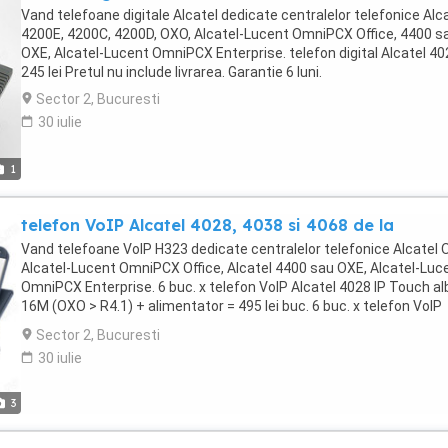
Vand telefoane digitale Alcatel dedicate centralelor telefonice Alc
4200E, 4200C, 4200D, OXO, Alcatel-Lucent OmniPCX Office, 4400 s
OXE, Alcatel-Lucent OmniPCX Enterprise. telefon digital Alcatel 40
245 lei Pretul nu include livrarea. Garantie 6 luni.
Sector 2, Bucuresti
30 iulie
1
telefon VoIP Alcatel 4028, 4038 si 4068 de la
Vand telefoane VoIP H323 dedicate centralelor telefonice Alcatel 
Alcatel-Lucent OmniPCX Office, Alcatel 4400 sau OXE, Alcatel-Luc
OmniPCX Enterprise. 6 buc. x telefon VoIP Alcatel 4028 IP Touch al
16M (OXO > R4.1) + alimentator = 495 lei buc. 6 buc. x telefon VoIP
Alcatel 4028 IP Touch negru EE (OXO > R5.1, OXE > R6.2) + aliment
Sector 2, Bucuresti
= 495 lei buc. 2 buc. x telefon VoIP Alcatel 4038 IP Touch negru 16
30 iulie
(OXO > R3.1) + alimentator = 595 lei buc. 3 buc. x telefon VoIP Alcat
4038 IP Touch negru EE (OXO > R5.1, OXE > R6.2) + alimentator = 59
buc. un telefon VoIP Alcatel 4068 IP Touch negru 16M (OXO from R
3
+ alimentator = 595 lei Pretul nu include livrarea. Garantie 6 luni.