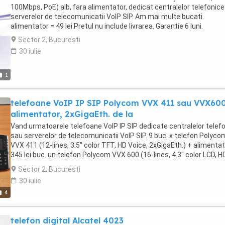
100Mbps, PoE) alb, fara alimentator, dedicat centralelor telefonic
serverelor de telecomunicatii VoIP SIP. Am mai multe bucati.
alimentator = 49 lei Pretul nu include livrarea. Garantie 6 luni.
Sector 2, Bucuresti
30 iulie
1
telefoane VoIP IP SIP Polycom VVX 411 sau VVX60
alimentator, 2xGigaEth. de la
Vand urmatoarele telefoane VoIP IP SIP dedicate centralelor telef
sau serverelor de telecomunicatii VoIP SIP. 9 buc. x telefon Polyco
VVX 411 (12-lines, 3.5'' color TFT, HD Voice, 2xGigaEth.) + alimentat
345 lei buc. un telefon Polycom VVX 600 (16-lines, 4.3'' color LCD, H
Voice, 2xGigaEth.) + alimentator = 495 lei Pretul nu include livrarea.
Sector 2, Bucuresti
Garantie 6 luni.
30 iulie
4
telefon digital Alcatel 4023