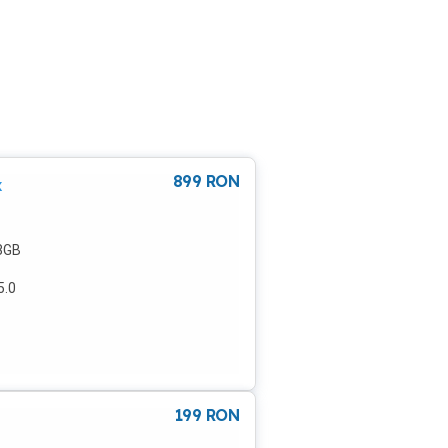
899
RON
x
8GB
5.0
rte
rea.
199
RON