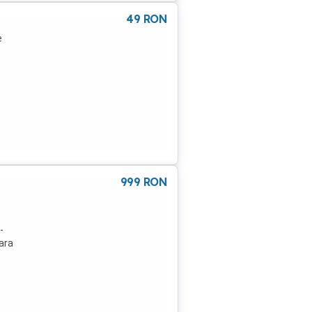
49
RON
e
999
RON
-
tara