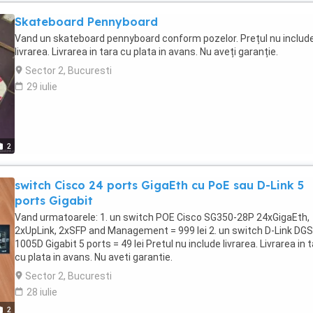
Skateboard Pennyboard
Vand un skateboard pennyboard conform pozelor. Prețul nu includ
livrarea. Livrarea in tara cu plata in avans. Nu aveți garanție.
Sector 2, Bucuresti
29 iulie
2
switch Cisco 24 ports GigaEth cu PoE sau D-Link 5
ports Gigabit
Vand urmatoarele: 1. un switch POE Cisco SG350-28P 24xGigaEth,
2xUpLink, 2xSFP and Management = 999 lei 2. un switch D-Link DGS
1005D Gigabit 5 ports = 49 lei Pretul nu include livrarea. Livrarea in 
cu plata in avans. Nu aveti garantie.
Sector 2, Bucuresti
28 iulie
2