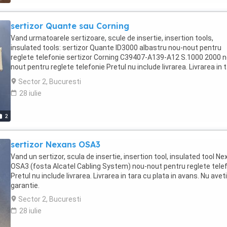
sertizor Quante sau Corning
Vand urmatoarele sertizoare, scule de insertie, insertion tools,
insulated tools: sertizor Quante ID3000 albastru nou-nout pentru
reglete telefonie sertizor Corning C39407-A139-A12 S.1000 2000 n
nout pentru reglete telefonie Pretul nu include livrarea. Livrarea in 
cu plata in avans. Nu aveti garantie.
Sector 2, Bucuresti
28 iulie
2
sertizor Nexans OSA3
Vand un sertizor, scula de insertie, insertion tool, insulated tool N
OSA3 (fosta Alcatel Cabling System) nou-nout pentru reglete tele
Pretul nu include livrarea. Livrarea in tara cu plata in avans. Nu aveti
garantie.
Sector 2, Bucuresti
28 iulie