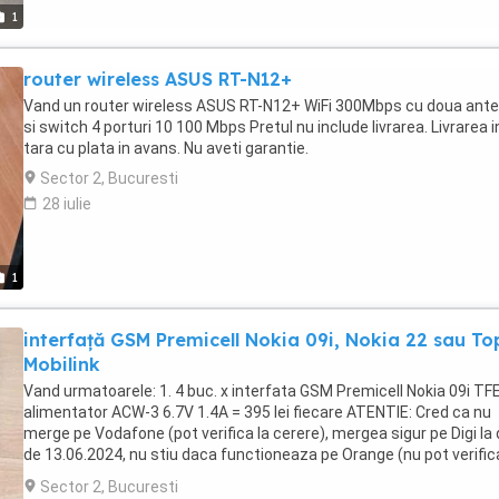
1
router wireless ASUS RT-N12+
Vand un router wireless ASUS RT-N12+ WiFi 300Mbps cu doua ant
si switch 4 porturi 10 100 Mbps Pretul nu include livrarea. Livrarea i
tara cu plata in avans. Nu aveti garantie.
Sector 2, Bucuresti
28 iulie
1
interfață GSM Premicell Nokia 09i, Nokia 22 sau To
Mobilink
Vand urmatoarele: 1. 4 buc. x interfata GSM Premicell Nokia 09i TF
alimentator ACW-3 6.7V 1.4A = 395 lei fiecare ATENTIE: Cred ca nu
merge pe Vodafone (pot verifica la cerere), mergea sigur pe Digi la
de 13.06.2024, nu stiu daca functioneaza pe Orange (nu pot verifica
principiu toți providerii GSM au păstrat frecvența de 900MHz. 2.
Sector 2, Bucuresti
interfata GSM Premicell Nokia 22 + alimentator ACW-3 6.7V 1.4A =