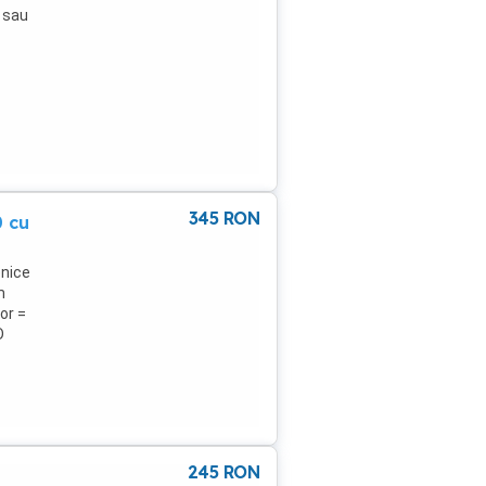
e sau
345
RON
0 cu
onice
m
or =
D
245
RON