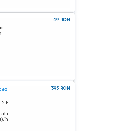
49
RON
ene
n
395
RON
pex
E-2 +
 data
). În
 395