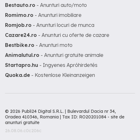
Bestauto.ro
- Anunturi auto/moto
Romimo.ro
- Anunturi imobiliare
Romjob.ro
- Anunturi locuri de munca
Cazare24.ro
- Anunturi cu oferte de cazare
Bestbike.ro
- Anunturi moto
Animalutul.ro
- Anunturi gratuite animale
Startapro.hu
- Ingyenes Apróhirdetés
Quoka.de
- Kostenlose Kleinanzeigen
© 2026 Publi24 Digital S.R.L. | Bulevardul Dacia nr 34,
Oradea 410346, Romania | Tax ID: RO20201084 -
site de
anunturi gratuite
26.08.06.c0c206c