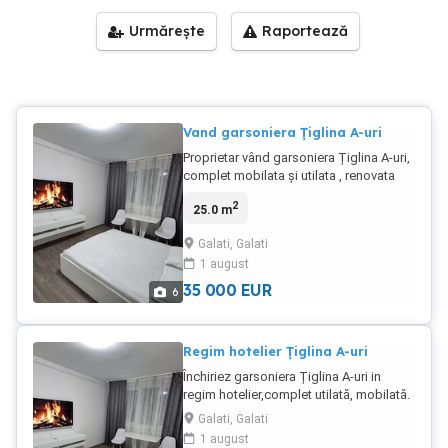
Urmărește
Raportează
Vand garsoniera Țiglina A-uri
Proprietar vând garsoniera Țiglina A-uri,
complet mobilata și utilata , renovata
complet, instalatie electrica schimbata,
2
25.0 m
aer condiționat, tamplarie pvc, etaj 4.
Pentru mai multe detalii contactați-mă
Galati, Galati
telefonic . Pret fix!!!
1 august
35 000
EUR
6
Regim hotelier Țiglina A-uri
Închiriez garsoniera Țiglina A-uri in
regim hotelier,complet utilată, mobilată.
Pat matrimonial Tv LED Frigider Wi-fi
Galati, Galati
Mașină de spălat Apartamentul este
1 august