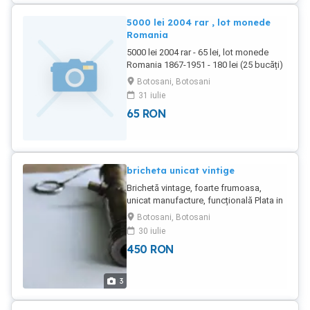
PEPIN Diam tre : 82mm
5000 lei 2004 rar , lot monede
Romania
5000 lei 2004 rar - 65 lei, lot monede
Romania 1867-1951 - 180 lei (25 bucăți)
Plata in cont Brd Plus posta 15 lei
Botosani, Botosani
31 iulie
65
RON
bricheta unicat vintige
Brichetă vintage, foarte frumoasa,
unicat manufacture, funcțională Plata in
cont Brd, posta 27 lei
Botosani, Botosani
30 iulie
450
RON
3