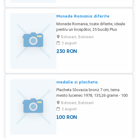
BUCATI, PLUS POSTA 150 țări - 26 .03
.2005- zilnic schimbari
Monede Romania diferite
Monede Romania, toate diferite, ideale
pentru un începător, 25 bucăți Plus
posta, plata in cont brd
Botosani, Botosani
3 august
230
RON
medalie si placheta
Placheta Slovacia bronz 7 cm, tema
mesto lucenec 1978, 135,26 grame - 100
lei Placheta Franța 1985, aproximativ 300
Botosani, Botosani
grame bronz- 50 euro MEDAILLE
3 august
BRONZE MONNAIE PARIS "AMBASSADE
100
RON
DE FRANCE A WASHINGTON " 1985
PEPIN. RARE MEDAILLE BRONZE DE LA
MONNAIE DE PARIS " AMBASSADE DE
FRANCE A WASHINGTON 1985" PAR R