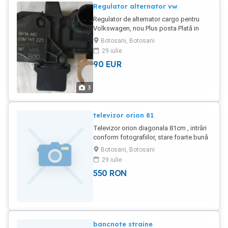
Regulator alternator vw
Regulator de alternator cargo pentru
Volkswagen, nou Plus posta Plată in
cont brd
Botosani, Botosani
29 iulie
90
EUR
3
televizor orion 81
Televizor orion diagonala 81cm , intrări
conform fotografiilor, stare foarte bună
foto la cerere
Botosani, Botosani
29 iulie
550
RON
bancnote straine