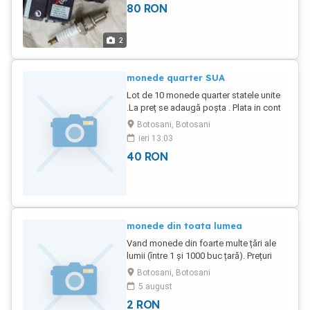
80
RON
2
monede quarter SUA
Lot de 10 monede quarter statele unite
.La preț se adaugă poșta . Plata in cont
BRD, in avans LA CERERE POZE
Botosani, Botosani
ieri 13:03
40
RON
monede din toata lumea
Vand monede din foarte multe țări ale
lumii (între 1 și 1000 buc țară). Prețuri
începând de la 1,50 lei buc. Cei
Botosani, Botosani
interesati să lase mesaj cu tara
5 august
,valoarea, anul, monetaria, varianta
2
RON
dorită. Lista de mai jos poate varia de la