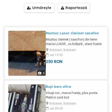
Urmărește
Raportează
Mustiuc Luxor clarinet saxafon
Muștiuc clarinet ( saxofon) din lemn
marca LUXOR , cu brățară , stare foarte
bună, 250 lei Plus poșta Plata in cont
Botosani, Botosani
BRD
azi 19:32
250
RON
5
Bujii beru ultra
4 bujii noi , marca Franța, plus posta
Plată in cont brd
Botosani, Botosani
azi 09:29