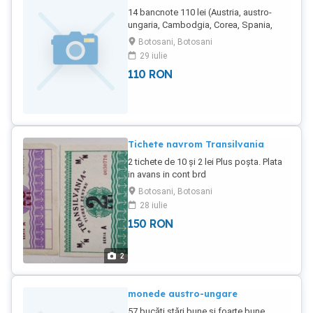
14 bancnote 110 lei (Austria, austro-
ungaria, Cambodgia, Corea, Spania,
India, Egipt, Belarus) Se dau și separat.
Botosani, Botosani
Poșta 18 lei cu plata in cont brd și 25 lei
29 iulie
ramburs la cerere poze
110
RON
Tichete navrom Transilvania
2 tichete de 10 și 2 lei Plus poșta. Plata
in avans in cont brd
Botosani, Botosani
28 iulie
150
RON
2
monede austro-ungare
57 bucăți stări bune și foarte bune,