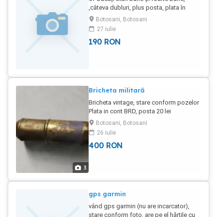
,câteva dubluri, plus posta, plata în
avans in cont brd poze la cerere
Botosani, Botosani
27 iulie
190
RON
Bricheta militară
Bricheta vintage, stare conform pozelor
Plata in cont BRD, posta 20 lei
Botosani, Botosani
26 iulie
400
RON
3
gps garmin
vând gps garmin (nu are incarcator),
stare conform foto, are pe el hărtile cu