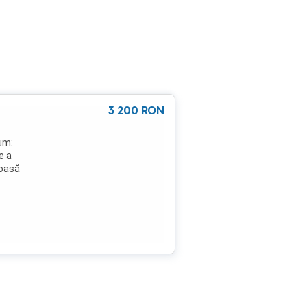
3 200
RON
sum:
e a
noasă
de a
t.
 la
tare,