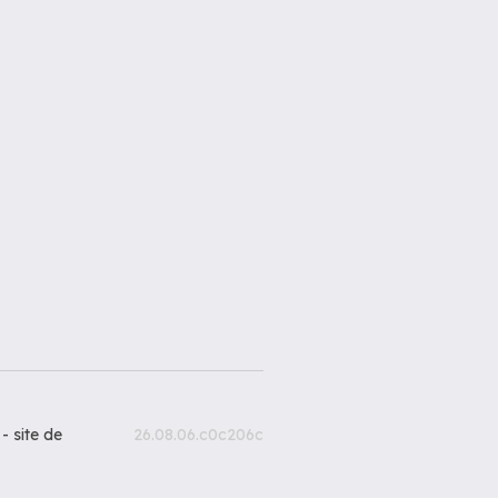
 -
site de
26.08.06.c0c206c