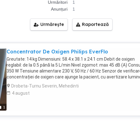
Urmăritori
1
Anunțuri
1
Urmărește
Raportează
Concentrator De Oxigen Philips EverFlo
Greutate: 14 kg Dimensiuni: 58.4 x 38.1 x 24.1 cm Debit de oxigen
reglabil: de la 0.5 până la 5 L/min Nivel zgomot: max 45 dB (A) Con
350 W Tensiune alimentare 230 V, 50 Hz / 60 Hz Senzor de verificar
concentrației de oxigen care ajunge la pacient, cu avertizare lumi
și sonoră. Pentru siguranța dumneavoastră, roțile au posibilitatea 
Drobeta-Turnu Severin, Mehedinti
fi blocate. Concentrație oxigen furnizată: 93% 3% indiferent de debi
4 august
Achizitionat in aprilie 2022. Foarte putine ore de functionare. Livrare
domiciliul vanzatorului, in Dr. Tr. Severin Pentru informatii suplimen
trimiteti mesaj.
1