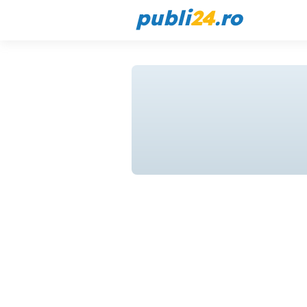
publi
24
.ro