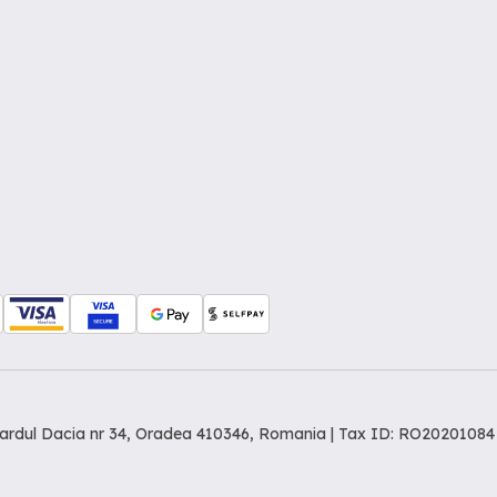
levardul Dacia nr 34, Oradea 410346, Romania | Tax ID: RO20201084