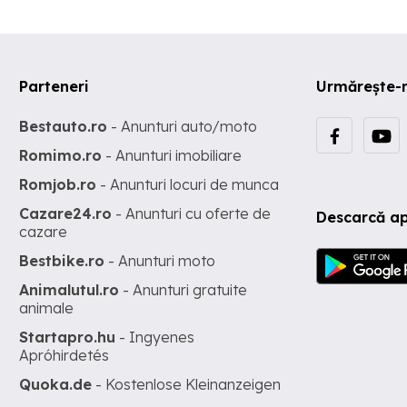
Parteneri
Urmărește-
Bestauto.ro
- Anunturi auto/moto
Romimo.ro
- Anunturi imobiliare
Romjob.ro
- Anunturi locuri de munca
Cazare24.ro
- Anunturi cu oferte de
Descarcă ap
cazare
Bestbike.ro
- Anunturi moto
Animalutul.ro
- Anunturi gratuite
animale
Startapro.hu
- Ingyenes
Apróhirdetés
Quoka.de
- Kostenlose Kleinanzeigen