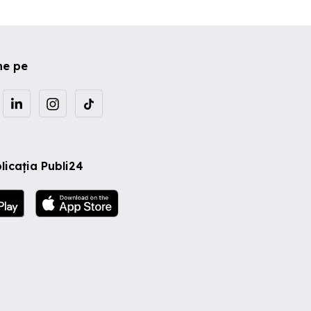
ne pe
licația Publi24