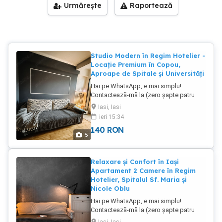
Urmărește
Raportează
Studio Modern în Regim Hotelier -
Locație Premium în Copou,
Aproape de Spitale și Universități
Hai pe WhatsApp, e mai simplu!
Contactează-mă la (zero șapte patru
nouă cinci cinci opt șapte zero cinci)
Iasi, Iasi
pentru detalii. Te invităm să descoperi
ieri 15:34
confortul unui studio modern, situat în
140
RON
exclusivitatea cartierului Copou, în
5
cadrul complexului Exclusive Residence.
Acest apartament elegant este aproape
de spitalele din zonă, stadion, și
Relaxare și Confort în Iași
principalele universități din Iași, oferind
Apartament 2 Camere în Regim
un acces rapid la facilități esențiale.
Hotelier, Spitalul Sf. Maria și
Studio-ul dispune de un design plăcut,
Nicole Oblu
mobilat complet și utilat pentru o
Hai pe WhatsApp, e mai simplu!
ședere confortabilă. Este dotat cu lift
Contactează-mă la (zero șapte patru
pentru un acces rapid și ușor. Ideal
nouă cinci cinci opt șapte zero cinci)
pentru turiști, studenți sau profesioniști