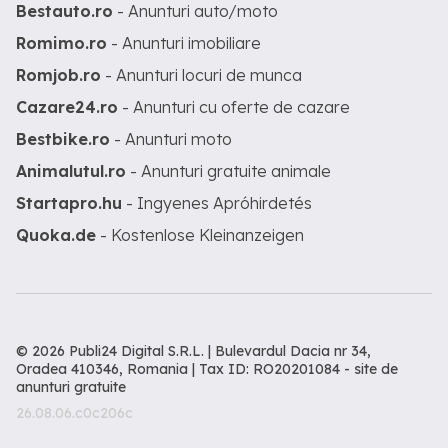
Bestauto.ro
- Anunturi auto/moto
Romimo.ro
- Anunturi imobiliare
Romjob.ro
- Anunturi locuri de munca
Cazare24.ro
- Anunturi cu oferte de cazare
Bestbike.ro
- Anunturi moto
Animalutul.ro
- Anunturi gratuite animale
Startapro.hu
- Ingyenes Apróhirdetés
Quoka.de
- Kostenlose Kleinanzeigen
© 2026 Publi24 Digital S.R.L. | Bulevardul Dacia nr 34,
Oradea 410346, Romania | Tax ID: RO20201084 -
site de
anunturi gratuite
26.08.06.c0c206c