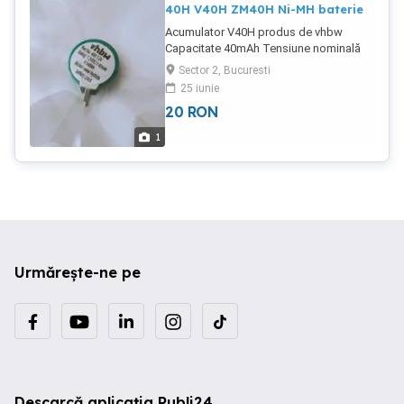
40H V40H ZM40H Ni-MH baterie
Acumulator V40H produs de vhbw
Capacitate 40mAh Tensiune nominală
1,2V Chimie: Ni-MH, NiMH Acumulatorul
Sector 2, Bucuresti
este NOU, sigilat. Se poate folosi pentru
25 iunie
a înlocui acumulatorul din timerele de
20
RON
priza digitale, prize programabile, priza
programabila.
1
Urmărește-ne pe
Descarcă aplicația Publi24