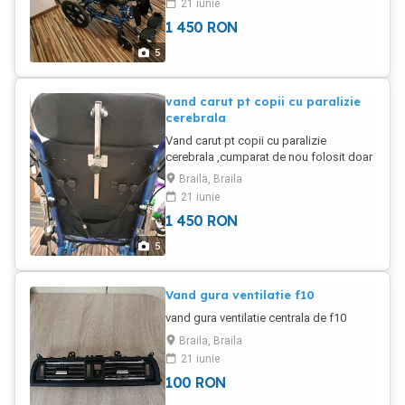
21 iunie
luni,detin factura
1 450
RON
5
vand carut pt copii cu paralizie
cerebrala
Vand carut pt copii cu paralizie
cerebrala ,cumparat de nou folosit doar
5-6luni ,are folia pe el si mai are garantie
Braila, Braila
inca 6 luni in garantie
21 iunie
1 450
RON
5
Vand gura ventilatie f10
vand gura ventilatie centrala de f10
Braila, Braila
21 iunie
100
RON