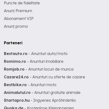
Puncte de fidelitate
Anunț Premium
Abonament VIP
Anunț promo
Parteneri
Bestauto.ro
- Anunturi auto/moto
Romimo.ro
- Anunturi imobiliare
Romjob.ro
- Anunturi locuri de munca
Cazare24.ro
- Anunturi cu oferte de cazare
Bestbike.ro
- Anunturi moto
Animalutul.ro
- Anunturi gratuite animale
Startapro.hu
- Ingyenes Apróhirdetés
Quoka.de
- Kostenlose Kleinanzeigen