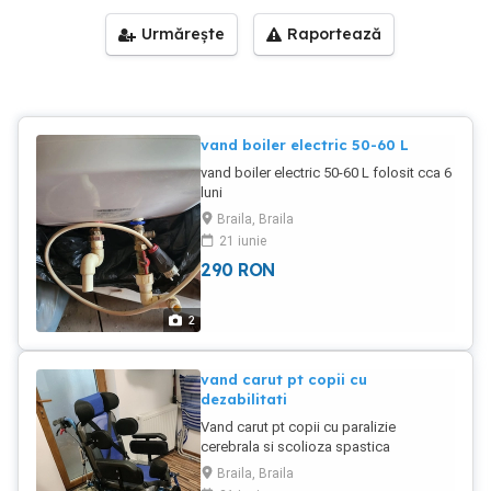
Urmărește
Raportează
vand boiler electric 50-60 L
vand boiler electric 50-60 L folosit cca 6
luni
Braila, Braila
21 iunie
290
RON
2
vand carut pt copii cu
dezabilitati
Vand carut pt copii cu paralizie
cerebrala si scolioza spastica
,cumparat de nou folosit doar 5-6luni
Braila, Braila
,are folia pe el si mai are garantie inca 6