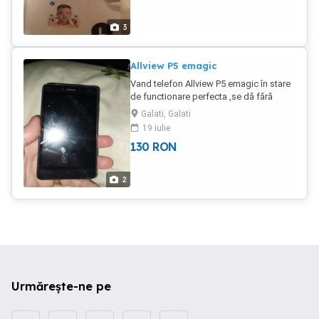
comutator: 6x16 cm Performanta: 24W
50-60 Hz Amperajul nominal: 12V, 24W
3
Dimensiune pachet: 52x14,5x35 cm
Greutate pachet: 3,3 kg
Allview P5 emagic
Vand telefon Allview P5 emagic în stare
de functionare perfecta ,se dă fără
încărcător
Galati, Galati
19 iulie
130
RON
2
Urmărește-ne pe