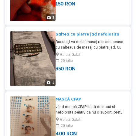
150
RON
3
Saltea cu pietre jad nefolosita
Bucurați-va de un masaj relaxant acasa
cu salteaua de masaj cu piatra jad. Cu
ajutorul celor 3 trepte de viteza, puteti
Galati, Galati
ameliora rigiditatea musculara, fie ca
20 iulie
este vorba de dureri cervicale, de spate
350
RON
sau lombare. Datorita functiei sale de
incalzire, ajuta la relaxarea muschilor,
contribuie la imbunatatirea circulatiei si
1
ofera o senzatie de bine. O puteti folosi
pentru a va masa capul, spatele, zona
cervicala sau lombara. Cu geanta
MASCĂ CPAP
inclusa o puteti lua cu usurinta oriunde
vând mască CPAP luată de nouă și
cu dvs. Caracteristicile produsului:
nefolosita pentru ca nu o suport ,prețul
Dimensiune totala: 161x51 cm
e fix
Dimensiune perna pentru zona
Galati, Galati
cervicala: 27x51x10 cm Dimensiune
20 iulie
perna pentru zona lombara: 21x41x10
400
RON
cm Lungime cablu: 2 m Dimensiune