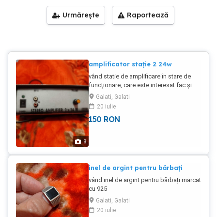
Urmărește
Raportează
amplificator stație 2 24w
vând statie de amplificare în stare de
funcționare, care este interesat fac și
probă
Galati, Galati
20 iulie
150
RON
3
inel de argint pentru bărbați
vând inel de argint pentru bărbați marcat
cu 925
Galati, Galati
20 iulie