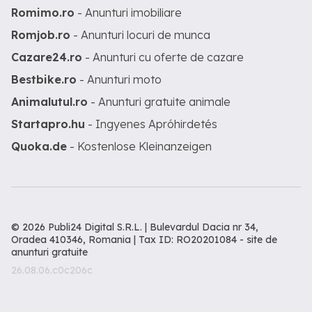
Romimo.ro
- Anunturi imobiliare
Romjob.ro
- Anunturi locuri de munca
Cazare24.ro
- Anunturi cu oferte de cazare
Bestbike.ro
- Anunturi moto
Animalutul.ro
- Anunturi gratuite animale
Startapro.hu
- Ingyenes Apróhirdetés
Quoka.de
- Kostenlose Kleinanzeigen
© 2026 Publi24 Digital S.R.L. | Bulevardul Dacia nr 34,
Oradea 410346, Romania | Tax ID: RO20201084 -
site de
anunturi gratuite
26.08.06.c0c206c