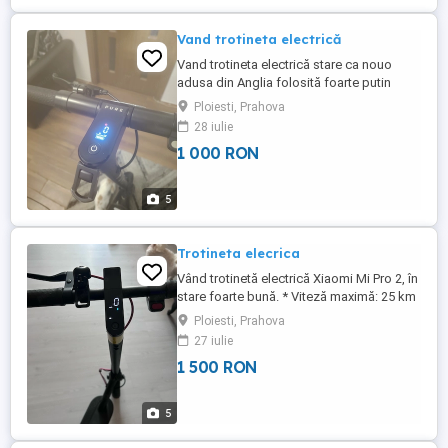
Vand trotineta electrică
Vand trotineta electrică stare ca nouo
adusa din Anglia folosită foarte putin
stare ca nouo 3 moduri de viteze
Ploiesti, Prahova
încărcător original acept si schimb cu
28 iulie
telefon
1 000 RON
5
Trotineta elecrica
Vând trotinetă electrică Xiaomi Mi Pro 2, în
stare foarte bună. * Viteză maximă: 25 km
h * Autonomie: până la 45 km * Motor:
Ploiesti, Prahova
300W (putere maximă 600W) *
27 iulie
Acumulator: 474Wh 12.800 mAh * Roți
1 500 RON
pneumatice de 8,5 * Pliabilă, ușor de
transportat și depozitat
5