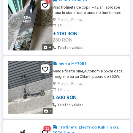
1
Vind trotineta de copii 7-12 ani,aproape
noua in stare foarte buna de functionare
Ploiesti, Prahova
15 iulie
200 RON
280 RON
4
Telefon validat
myria MY7058
Merge foarte bine,Autonomie 55km daca
mergi mereu cu 25kmh,putere de 350W.
Alte detalii în privat!
Ploiesti, Prahova
14 iulie
1 600 RON
Telefon validat
3
Trotineta Electrica Kukirin G2
15
2026 Noua