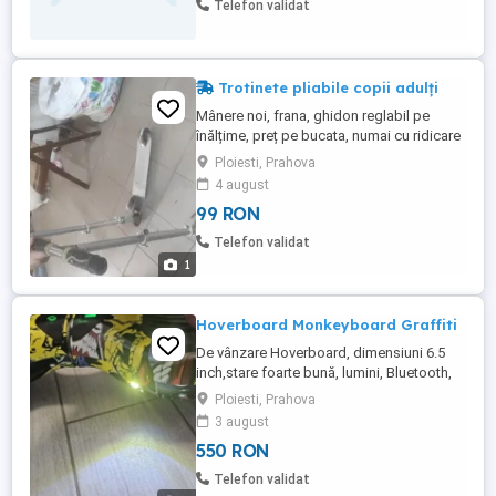
Telefon validat
Trotinete pliabile copii adulți
Mânere noi, frana, ghidon reglabil pe
înălțime, preț pe bucata, numai cu ridicare
din Ploiesti, schimb doar cu țuică buna pt
Ploiesti, Prahova
revânzare
4 august
99 RON
Telefon validat
1
Hoverboard Monkeyboard Graffiti
De vânzare Hoverboard, dimensiuni 6.5
inch,stare foarte bună, lumini, Bluetooth,
smart balance,boxe incorporate.,geanta
Ploiesti, Prahova
transport și încărcător. Preț ușor
3 august
negociabil.
550 RON
Telefon validat