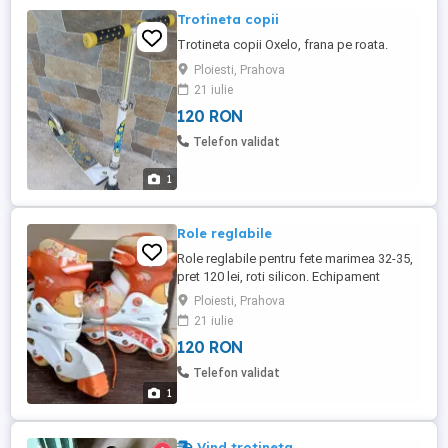
Trotineta copii
Trotineta copii Oxelo, frana pe roata.
Ploiesti, Prahova
21 iulie
120 RON
Telefon validat
1
Role reglabile
Role reglabile pentru fete marimea 32-35,
pret 120 lei, roti silicon. Echipament
protectie (cotiere, genunchiere, palmiere) -
Ploiesti, Prahova
gratuit la achizitionarea setului de role.
21 iulie
120 RON
Telefon validat
1
Vind trotineta