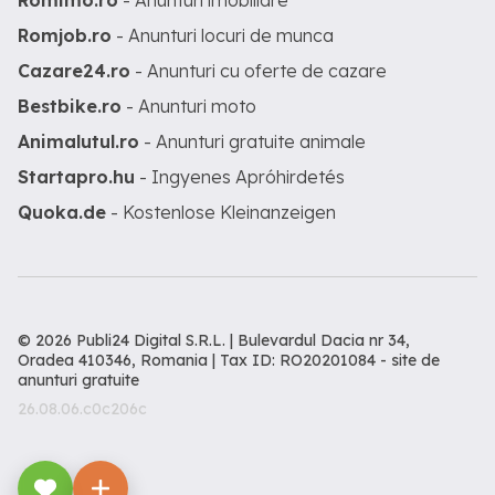
Romimo.ro
- Anunturi imobiliare
Romjob.ro
- Anunturi locuri de munca
Cazare24.ro
- Anunturi cu oferte de cazare
Bestbike.ro
- Anunturi moto
Animalutul.ro
- Anunturi gratuite animale
Startapro.hu
- Ingyenes Apróhirdetés
Quoka.de
- Kostenlose Kleinanzeigen
© 2026 Publi24 Digital S.R.L. | Bulevardul Dacia nr 34,
Oradea 410346, Romania | Tax ID: RO20201084 -
site de
anunturi gratuite
26.08.06.c0c206c