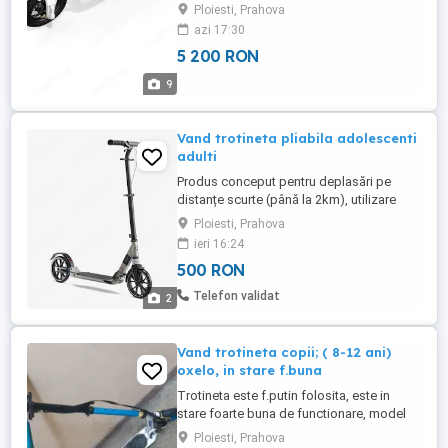
de franare pe disc si tambur cu sistem de
Ploiesti, Prahova
regenerare. Trotinete originale MERCANE
azi 17:30
Pentru mai multe detalii - mesaj sau
5 200 RON
telefon.
9
Vand trotineta pliabila adolescenti
adulti
Produs conceput pentru deplasări pe
distanțe scurte (până la 2km), utilizare
consecventă. Înălțime utilizator: 1,45m-
Ploiesti, Prahova
1,95m. Frână pe ghidon și suspensie
ieri 16:24
dublă, pentru confort. Vă deplasați mai
500 RON
rapid decât pe jos!
Telefon validat
2
Vand trotineta copii; ( 8-12 ani)
oxelo, in stare f.buna
Trotineta este f.putin folosita, este in
stare foarte buna de functionare, model
Oxelo , pt. copii de la 8-12 ani.
Ploiesti, Prahova