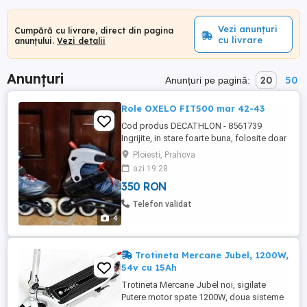
Vezi anunțuri
Cumpără cu livrare, direct din pagina
cu livrare
anunțului.
Vezi detalii
Anunțuri
20
50
Anunțuri pe pagină:
Role OXELO FIT500 mar 42-43
Cod produs DECATHLON - 8561739
Ingrijite, in stare foarte buna, folosite doar
o vara. Gheată interioară din mesh 3D,
Ploiesti, Prahova
pentru confort și limitarea umidității.
azi 19:28
Spumă, pentru confort și amortizare la
350 RON
nivelul călcâiului, pentru o deplasare
plăcută. Cuff-ul (partea lungă a ghetei
Telefon validat
interioare) este rigidă ...
4
Trotineta Mercane Jubel, 1200W,
54v cu 15Ah
Trotineta Mercane Jubel noi, sigilate
Putere motor spate 1200W, doua sisteme