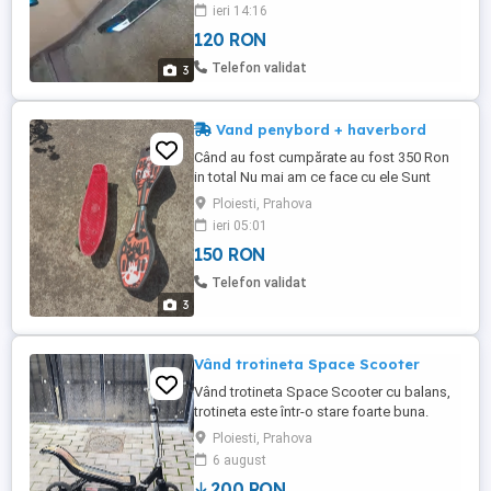
ieri 14:16
120 RON
Telefon validat
3
Vand penybord + haverbord
Când au fost cumpărate au fost 350 Ron
in total Nu mai am ce face cu ele Sunt
perfect functionale Le vând pe 150 ușor
Ploiesti, Prahova
negociabil amândouă, 75 fiecare
ieri 05:01
150 RON
Telefon validat
3
Vând trotineta Space Scooter
Vând trotineta Space Scooter cu balans,
trotineta este într-o stare foarte buna.
Ridicare personala Ploiești.
Ploiesti, Prahova
6 august
200 RON