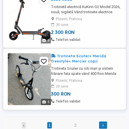
Trotinetă electrică KuKirin G2 Model 2026,
nouă, sigilată Vând trotinete electrice
KuKirin G2, model 2026, noi, sigilate, cu
Ploiesti, Prahova
toate accesoriile originale și ambalajul din
30 iunie
fabrică. Acesta este modelul nou, 2026,
2 300 RON
care vine echipat cu: Discuri de frână de
160mm Stop spate upgradat Alte ...
Telefon validat
5
Trotineta Scuter+ Merida
freestyle+ Mercier copii
Trotineta Scuter cu roti mari și sistem
frânare fata spate vând 400 Ron Merida
freestyle roti 20 impecabila preț 450 Ron
Ploiesti, Prahova
Mercier cu suspensie pentru copii 5 9 ani
20 iunie
roti pe 20 impecabil . Preț 300 ron
300 RON
Telefon validat
5
›
‹
1
2