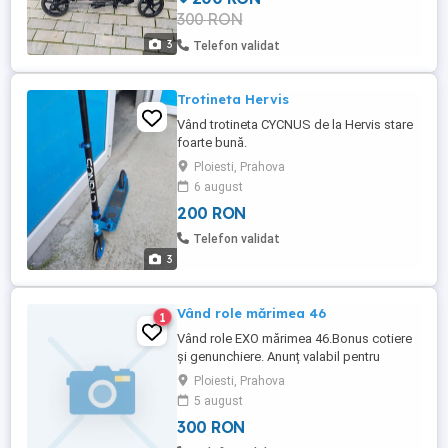
300 RON
3
Telefon validat
Trotineta Hervis
Vând trotineta CYCNUS de la Hervis stare
foarte bună.
Ploiesti, Prahova
6 august
200 RON
Telefon validat
3
Vând role mărimea 46
1
Vând role EXO mărimea 46.Bonus cotiere
și genunchiere. Anunț valabil pentru
Ploiești și București. Livrare personală.
Ploiesti, Prahova
5 august
300 RON