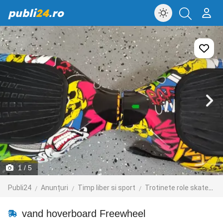
publi
24
.ro
1
/ 5
Publi24
Anunțuri
Timp liber si sport
Trotinete role skateboard
vand hoverboard Freewheel