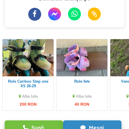
Role Cariboo Step one
role fete
Van
XS 26-29
Alba Iulia
Alba Iulia
200 RON
40 RON
Sună
Mesaj