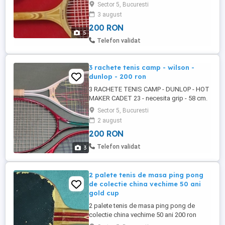
ron prezinta urme izura patina
Sector 5, Bucuresti
3 august
200 RON
5
Telefon validat
3 rachete tenis camp - wilson -
dunlop - 200 ron
3 RACHETE TENIS CAMP - DUNLOP - HOT
MAKER CADET 23 - necesita grip - 58 cm.
DUNLOP - JOHN McENROE GAME -
Sector 5, Bucuresti
necesita grip - 60 cm. WILSON - RAINBOW
2 august
25 - din aluminiu necesita racord + grip -
200 RON
64 cm. - - pret toate 3 bucati = 200 ron
trimit poze la cerere
Telefon validat
3
2 palete tenis de masa ping pong
de colectie china vechime 50 ani
gold cup
2 palete tenis de masa ping pong de
colectie china vechime 50 ani 200 ron
ambele pret fix