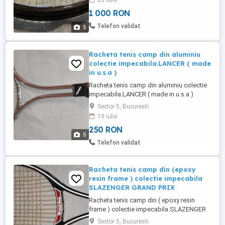
20 iulie
1 000 RON
Telefon validat
5
Racheta tenis camp din aluminiu
colectie impecabila.LANCER ( made
in u.s.a )
Racheta tenis camp din aluminiu colectie
impecabila.LANCER ( made in u.s.a )
lungime 67.5 cm pret fix 250 ron trimit
Sector 5, Bucuresti
poze la cerere in stoc Davis Equipment -
19 iulie
lemn Dunlop Maxply - lemn Lancer -
250 RON
aluminiu Slazenger - Epoxy Resin Frame
5
Slazenger Meteor - lemn Slazenger -
Telefon validat
Black Arrow - lemn
Racheta tenis camp din (epoxy
resin frame ) colectie impecabila
SLAZENGER GRAND PRIX
Racheta tenis camp din ( epoxy resin
frame ) colectie impecabila.SLAZENGER
GRAND PRIX lungime 67.5 cm pret fix 250
Sector 5, Bucuresti