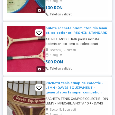
6 august
100 RON
5
Telefon validat
palete rachete badminton din lemn
pt. colectionari REGHIN STANDARD
ATENTIE MODEL RAR palete rachete
badminton din lemn pt. colectionari
REGHIN STANDARD lungime 64. cm PRET
Sector 5, Bucuresti
300 RON 2 BUCATI
6 august
300 RON
Telefon validat
5
Racheta tenis camp de colectie -
LEMN -DAVIS EQUIPAMENT -
general sports super competion
RACHETA TENIS CAMP DE COLECTIE - DIN
LEMN - IMPECABILA NOTA 10 + - DAVIS
EQUIPAMENT GENERAL SPORTS SUPER
Sector 5, Bucuresti
COMPETITION lungime 68.5 cm pret fix
5 august