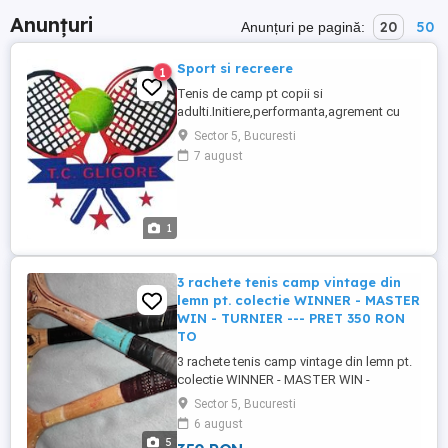
Anunțuri
20
50
Anunțuri pe pagină:
Sport si recreere
1
Tenis de camp pt copii si
adulti.Initiere,performanta,agrement cu
antrenori calificati de luni pana
Sector 5, Bucuresti
duminica.Loc de desfasurare clubul
7 august
Steaua si clubul Mazicon.Relatii la tel
1
3 rachete tenis camp vintage din
lemn pt. colectie WINNER - MASTER
WIN - TURNIER --- PRET 350 RON
TO
3 rachete tenis camp vintage din lemn pt.
colectie WINNER - MASTER WIN -
TURNIER --- PRET 350 RON TOATE TREI
Sector 5, Bucuresti
6 august
5