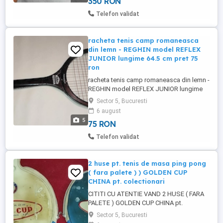
350 RON
Telefon validat
racheta tenis camp romaneasca
din lemn - REGHIN model REFLEX
JUNIOR lungime 64.5 cm pret 75
ron
racheta tenis camp romaneasca din lemn -
REGHIN model REFLEX JUNIOR lungime
64.5 cm pret 75 ron
Sector 5, Bucuresti
6 august
5
75 RON
Telefon validat
2 huse pt. tenis de masa ping pong
( fara palete ) ) GOLDEN CUP
CHINA pt. colectionari
CITITI CU ATENTIE VAND 2 HUSE ( FARA
PALETE ) GOLDEN CUP CHINA pt.
colectionari pret fix 100 ron ambele poze
Sector 5, Bucuresti
reale