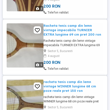
200 ron
200 RON
5
Telefon validat
Racheta tenis camp din lemn
vintage impecabila TURNIER
EXTRA lungime 69 cm pret 200 ron
Racheta tenis camp din lemn vintage
impecabila TURNIER EXTRA lungime 69
cm poze reale pret 200 ron
Sector 5, Bucuresti
4 august
200 RON
5
Telefon validat
racheta tenis camp din lemn
vintage WINNER lungime 68 cm
poze reale pret 150 ron
racheta tenis camp din lemn vintage
WINNER lungime 68 cm poze reale pret
150 ron
Sector 5, Bucuresti