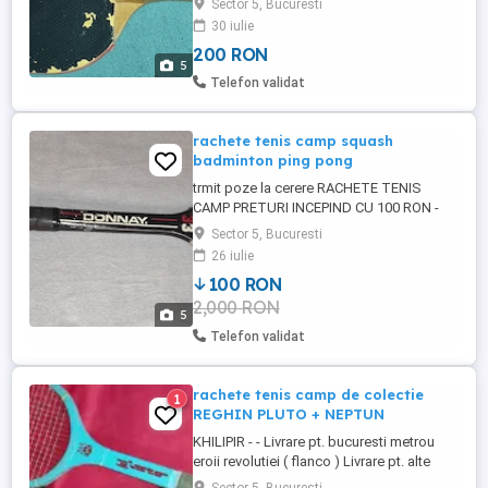
Sector 5, Bucuresti
30 iulie
200 RON
5
Telefon validat
rachete tenis camp squash
badminton ping pong
trmit poze la cerere RACHETE TENIS
CAMP PRETURI INCEPIND CU 100 RON -
SAU EN GROS - racheta tenis camp -
Sector 5, Bucuresti
DUNLOP COURT KING racheta tenis camp
26 iulie
- BABOLAT LTD JUNIOR 23 racheta tenis
100 RON
camp - DUNLOP ROLAND GARROS.
2,000 RON
racheta tenis camp - HEAD AGASSI
5
PIRATE 50 racheta tenis camp - OLYMPIAN
Telefon validat
SENIOR WIDE BEAM racheta ...
rachete tenis camp de colectie
1
REGHIN PLUTO + NEPTUN
KHILIPIR - - Livrare pt. bucuresti metrou
eroii revolutiei ( flanco ) Livrare pt. alte
localitati solicit plata in avans 50 ron -