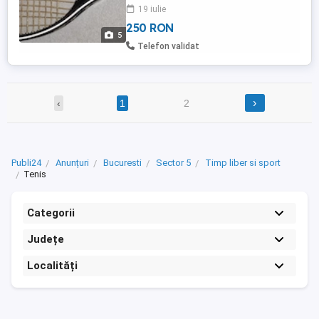
ron trimit poze la cerere
19 iulie
250 RON
5
Telefon validat
›
‹
1
2
Publi24
Anunțuri
Bucuresti
Sector 5
Timp liber si sport
Tenis
Categorii
Județe
Localități