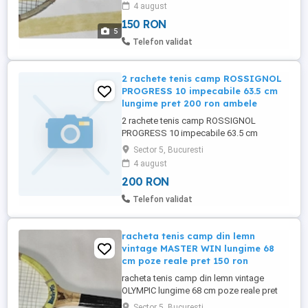
4 august
150 RON
5
Telefon validat
2 rachete tenis camp ROSSIGNOL
PROGRESS 10 impecabile 63.5 cm
lungime pret 200 ron ambele
2 rachete tenis camp ROSSIGNOL
PROGRESS 10 impecabile 63.5 cm
lungime pret 200 ron ambele
Sector 5, Bucuresti
4 august
200 RON
Telefon validat
racheta tenis camp din lemn
vintage MASTER WIN lungime 68
cm poze reale pret 150 ron
racheta tenis camp din lemn vintage
OLYMPIC lungime 68 cm poze reale pret
150 ron
Sector 5, Bucuresti