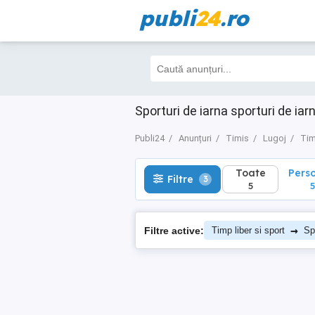
publi
24
.ro
Toate
Perso
Filtre
3
5
5
Sporturi de iarna sporturi de iar
Publi24
Anunțuri
Timis
Lugoj
Tim
Toate
Pers
Filtre
3
5
5
→
Filtre active:
Timp liber si sport
Sp