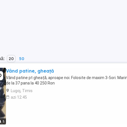
nă:
20
50
Vând patine, gheață
Vând patine pt gheață, aproape noi. Folosite de maxim 3-5ori. Mar
de la 37 pana la 40 250 Ron
Lugoj, Timis
azi 12:45
5