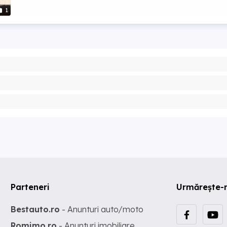
1
Parteneri
Urmărește-
Bestauto.ro
- Anunturi auto/moto
Romimo.ro
- Anunturi imobiliare