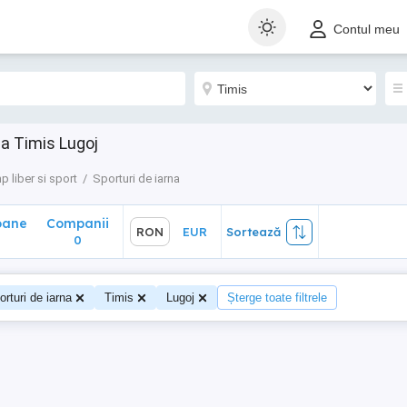
ane
Companii
RON
EUR
Sortează
Contul meu
0
na Timis Lugoj
p liber si sport
Sporturi de iarna
oane
Companii
RON
EUR
Sortează
0
orturi de iarna
Timis
Lugoj
Șterge toate filtrele